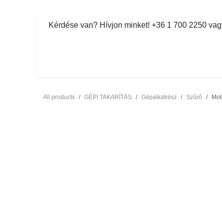
Kihagyás és továbblépés a tartalomhoz
​Kérdése van? Hívjon minket! +36 1 700 2250 vagy ve
MOSDÓHIGIÉNIA
TISZTÍTÓSZ
All products
GÉPI TAKARÍTÁS
Gépalkatrész
Szűrő
Moto