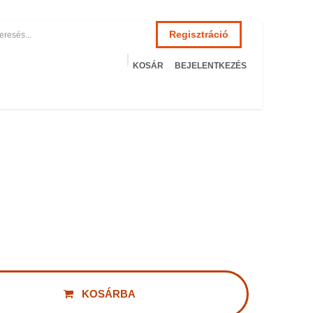
Regisztráció
KOSÁR
BEJELENTKEZÉS
ÉSZSÉGÜGY
HOTEL
SZERVIZ
AKCIÓS TERMÉKEK
Terméke
KOSÁRBA