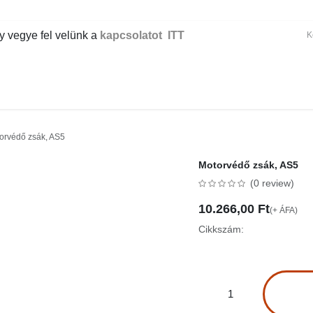
gye fel velünk a
kapcsolatot ITT
ER
KÉZI TAKARÍTÁS
GÉPI TAKARÍTÁS
IPAR
IRODA
EG
rvédő zsák, AS5
Motorvédő zsák, AS5
(0 review)
10.266,00
Ft
(+ ÁFA)
Cikkszám: