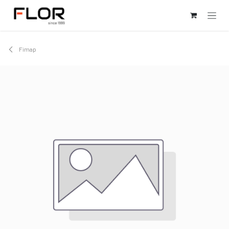
Kihagyás és továbblépés a tartalomhoz
Fimap