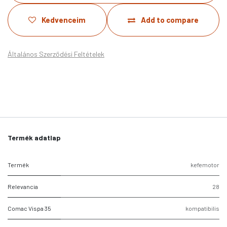
Kedvenceim
Add to compare
Általános Szerződési Feltételek
Termék adatlap
Termék
kefemotor
Relevancia
28
Comac Vispa 35
kompatibilis