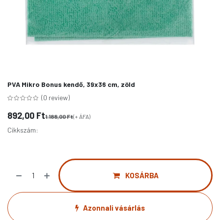
PVA Mikro Bonus kendő, 39x36 cm, zöld
(0 review)
892,00
Ft
1.188,00
Ft
(+ ÁFA)
Cikkszám:
BOB928
KOSÁRBA
Azonnali vásárlás