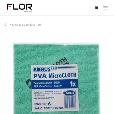
Kihagyás és továbblépés a tartalomhoz
Mikroszálas törlőkendő