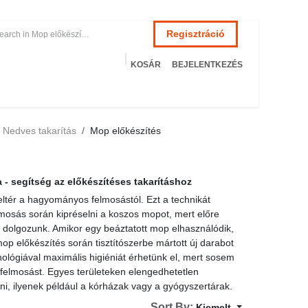
Regisztráció
KOSÁR
BEJELENTKEZÉS
ÉSZSÉGÜGY
HOTEL
SZERVIZ
AKCIÓS TERMÉKEK
Terméke
edves takarítás
Mop előkészítés
- segítség az előkészítéses takarításhoz
eltér a hagyományos felmosástól. Ezt a technikát alkalmazva
préselni a koszos mopot, mert előre tisztítószerbe
mikor egy beáztatott mop elhasználódik, másik gyűjtőbe
orán tisztítószerbe mártott új darabot használunk tovább.
igiéniát érhetünk el, mert sosem kell koszos moppal
leteken elengedhetetlen előkészítéses takarítással
ak vagy a gyógyszertárak.
Sort By:
Kiemelt