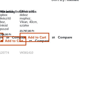
leda
Előkészítő
ához adás
Kivánságlistához adás
opbox
doboz
őkészítő
mophoz,
boz,
Vikan, 40cm,
ínkód
szürke
ipsszel
23.797,00
Ft
.284,00
Ft
re
Compare
Add to Cart
Compare
Add to Cart
Compare
120774
VK581410