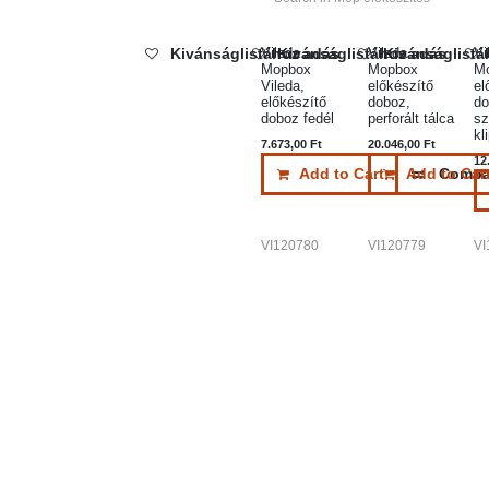
Vileda
Vileda
Vi
Kivánságlistához adás
Kivánságlistához adás
Kivánságlist
Mopbox
Mopbox
M
Vileda,
előkészítő
el
előkészítő
doboz,
do
doboz fedél
perforált tálca
sz
kl
7.673,00
Ft
20.046,00
Ft
12
Add to Cart
Add to Cart
Compa
VI120780
VI120779
VI