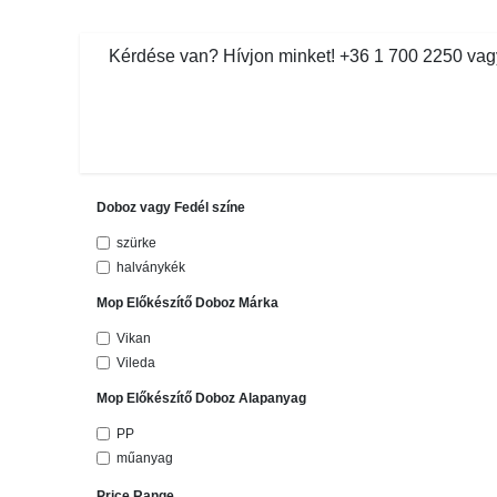
Kihagyás és továbblépés a tartalomhoz
​Kérdése van? Hívjon minket! +36 1 700 2250 vagy ve
MOSDÓHIGIÉNIA
TISZTÍTÓSZ
Doboz vagy Fedél színe
szürke
halványkék
Mop Előkészítő Doboz Márka
Vikan
Vileda
Mop Előkészítő Doboz Alapanyag
PP
műanyag
Price Range