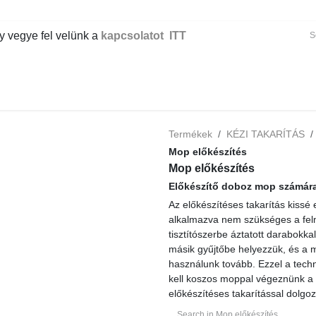
gye fel velünk a
kapcsolatot ITT
ER
KÉZI TAKARÍTÁS
GÉPI TAKARÍTÁS
IPAR
IRODA
EG
Termékek
KÉZI TAKARÍTÁS
N
Mop előkészítés
Mop előkészítés
Előkészítő doboz mop számára 
Az előkészítéses takarítás kissé 
nem szükséges a felmosás során ki
áztatott darabokkal dolgozunk. A
helyezzük, és a mop előkészítés s
Ezzel a technológiával maximális h
végeznünk a felmosást. Egyes terü
dolgozni, ilyenek például a kórház