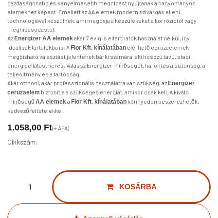
Elem, AA ceruza, 4 db, ENERGIZER - Alkaline Power
(0 review)
Minőségi AA elem a mindennapi használathoz
Az
Energizer AA ceruzaelem
megbízható és hosszan tartó energiaforrásként
szolgál számos háztartási és irodai eszköz számára. Legyen szó faliórákról,
távirányítókról, zseblámpákról vagy játékokról, ez az
AA elem
stabil és
egyenletes teljesítményt biztosít. A
Flor Kft. kínálatában kapható
Energizer
elemeket úgy tervezték, hogy a mindennapi használatra kiváló ár-érték arányt
nyújtsanak.
Tartós teljesítmény és szivárgás elleni védelem
Az
Energizer ceruzaelemek
1,5 voltos feszültséggel működnek, és kiválóan
alkalmasak a közepes energiaigényű eszközök működtetésére. A hosszú
élettartamú kialakításnak köszönhetően ritkábban van szükség cserére, így
gazdaságosabb és kényelmesebb megoldást nyújtanak a hagyományos