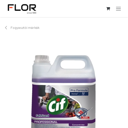
Kihagyás és továbblépés a tartalomhoz
Fogyasztói márkák