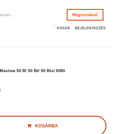
Regisztráció
KOSÁR
BEJELENTKEZÉS
ÉSZSÉGÜGY
HOTEL
SZERVIZ
AKCIÓS TERMÉKEK
Terméke
axima 50 B/ 50 Bt/ 50 Bts/ 60Bt
KOSÁRBA