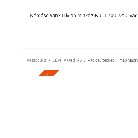
Kihagyás és továbblépés a tartalomhoz
​Kérdése van? Hívjon minket! +36 1 700 2250 vagy ve
MOSDÓHIGIÉNIA
TISZTÍTÓSZ
All products
GÉPI TAKARÍTÁS
Padlósúrológép, Fimap Maxima 
2900-4900 m²