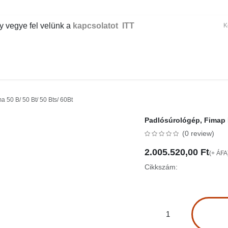
gye fel velünk a
kapcsolatot ITT
ER
KÉZI TAKARÍTÁS
GÉPI TAKARÍTÁS
IPAR
IRODA
EG
50 B/ 50 Bt/ 50 Bts/ 60Bt
Padlósúrológép, Fimap M
(0 review)
2.005.520,00
Ft
(+ ÁFA)
Cikkszám: