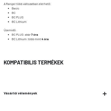
A Ranger több változatban elérhető:
Basic
BC
BC PLUS
BC Lithium
Üzemidő:
BC PLUS: akár
7 óra
BC Lithium: több mint
4 óra
KOMPATIBILIS TERMÉKEK
Vásárlói vélemények