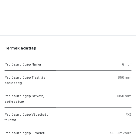
Termék adatlap
Padlósúrológép Márka
Ghibli
Padlósúrológép Tisztítási
850 mm
szélesség
Padlósúrológép Szívófej
1050 mm
szélessége
Padlósúrológép Védettségi
IPX3
fokozat
Padlósúrológép Elméleti
5000 m2/óra