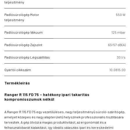
teljesítmény
Padlósúrológép Motor
550 W
teljesítmény
Padlósúrológép Vákuum
125 mbar
Padlósúrológép Zajszint
63/57 dB(A)
Padlósúrológép Légszálllítás
30 l/s
Gyártói cikkszám
10.0815.00
Termékleírás
Ranger R 115 FD 75 – hatékony ipari takarítás
kompromisszumok nélkül
A Ranger R 115 FD 75 egy vezetőüléses, nagy teljesítményű súroló-szárítógép,
amelyet közepes és nagy alapterületű helyszínek professzionális tisztítására
terveztek. A gép ötvözi a magas produktivitást, az ergonómiát és a
felhasználóbarát kialakítást, így ideális választás ipari és kereskedelmi