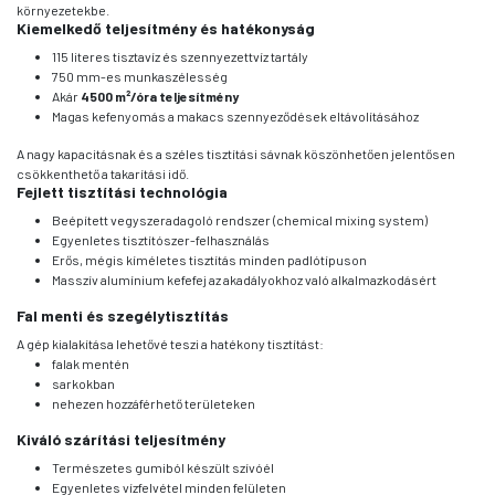
környezetekbe.
Kiemelkedő teljesítmény és hatékonyság
115 literes tisztavíz és szennyezettvíz tartály
750 mm-es munkaszélesség
Akár
4500 m²/óra teljesítmény
Magas kefenyomás a makacs szennyeződések eltávolításához
A nagy kapacitásnak és a széles tisztítási sávnak köszönhetően jelentősen
csökkenthető a takarítási idő.
Fejlett tisztítási technológia
Beépített vegyszeradagoló rendszer (chemical mixing system)
Egyenletes tisztítószer-felhasználás
Erős, mégis kíméletes tisztítás minden padlótípuson
Masszív alumínium kefefej az akadályokhoz való alkalmazkodásért
Fal menti és szegélytisztítás
A gép kialakítása lehetővé teszi a hatékony tisztítást:
falak mentén
sarkokban
nehezen hozzáférhető területeken
Kiváló szárítási teljesítmény
Természetes gumiból készült szívóél
Egyenletes vízfelvétel minden felületen