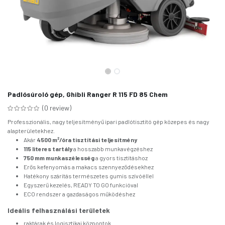
Padlósúroló gép, Ghibli Ranger R 115 FD 85 Chem
(0 review)
Professzionális, nagy teljesítményű ipari padlótisztító gép közepes és nagy
alapterületekhez.
Akár
4500 m²/óra tisztítási teljesítmény
115 literes tartály
a hosszabb munkavégzéshez
750 mm munkaszélesség
a gyors tisztításhoz
Erős kefenyomás a makacs szennyeződésekhez
Hatékony szárítás természetes gumis szívóéllel
Egyszerű kezelés, READY TO GO funkcióval
ECO rendszer a gazdaságos működéshez
Ideális felhasználási területek
raktárak és logisztikai központok