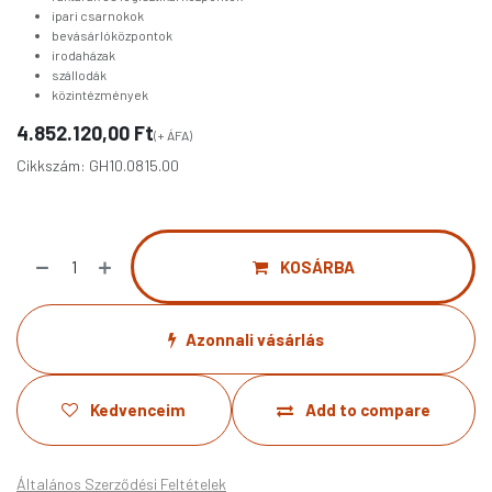
ipari csarnokok
bevásárlóközpontok
irodaházak
szállodák
közintézmények
4.852.120,00
Ft
(+ ÁFA)
Cikkszám:
GH10.0815.00
KOSÁRBA
Azonnali vásárlás
Kedvenceim
Add to compare
Általános Szerződési Feltételek