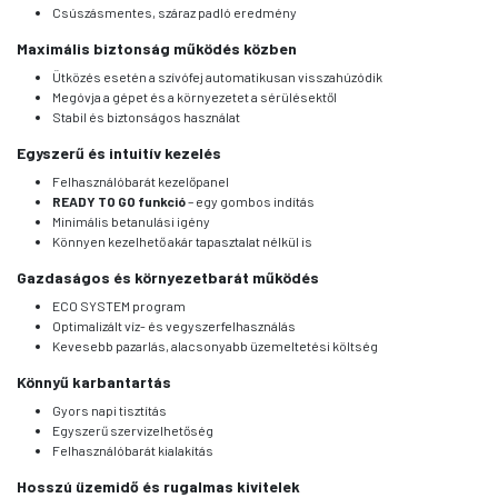
Csúszásmentes, száraz padló eredmény
Maximális biztonság működés közben
Ütközés esetén a szívófej automatikusan visszahúzódik
Megóvja a gépet és a környezetet a sérülésektől
Stabil és biztonságos használat
Egyszerű és intuitív kezelés
Felhasználóbarát kezelőpanel
READY TO GO funkció
– egy gombos indítás
Minimális betanulási igény
Könnyen kezelhető akár tapasztalat nélkül is
Gazdaságos és környezetbarát működés
ECO SYSTEM program
Optimalizált víz- és vegyszerfelhasználás
Kevesebb pazarlás, alacsonyabb üzemeltetési költség
Könnyű karbantartás
Gyors napi tisztítás
Egyszerű szervizelhetőség
Felhasználóbarát kialakítás
Hosszú üzemidő és rugalmas kivitelek