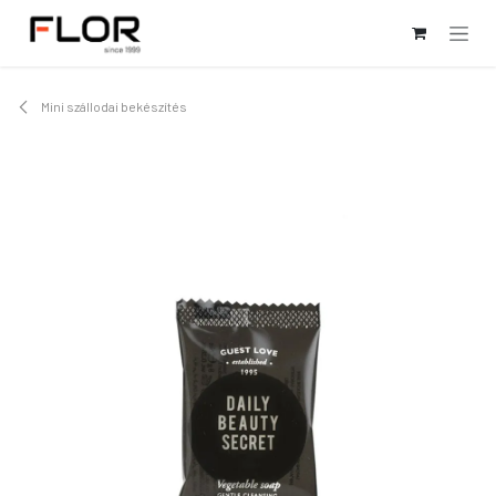
Kihagyás és továbblépés a tartalomhoz
Mini szállodai bekészítés