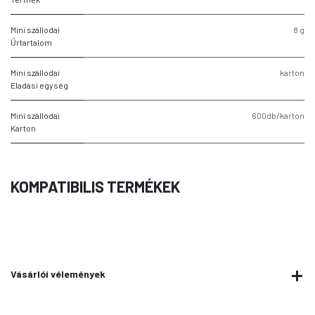
Mini szállodai
8 g
Űrtartalom
Mini szállodai
karton
Eladási egység
Mini szállodai
600db/karton
Karton
KOMPATIBILIS TERMÉKEK
Vásárlói vélemények