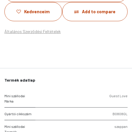
Kedvenceim
Add to compare
Általános Szerződési Feltételek
Termék adatlap
Mini szállodai
Guest Love
Márka
Gyártói cikkszám
B0808GL
Mini szállodai
szappan
Termék