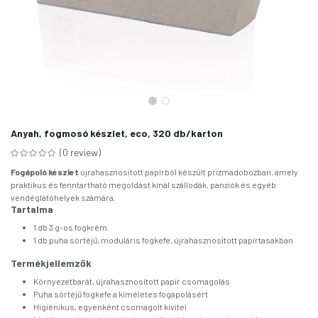
Anyah, fogmosó készlet, eco, 320 db/karton
(0 review)
Fogápoló készlet
újrahasznosított papírból készült prizmadobozban, amely
praktikus és fenntartható megoldást kínál szállodák, panziók és egyéb
vendéglátóhelyek számára.
Tartalma
1 db 3 g-os fogkrém
1 db puha sörtéjű, moduláris fogkefe, újrahasznosított papírtasakban
Termékjellemzők
Környezetbarát, újrahasznosított papír csomagolás
Puha sörtéjű fogkefe a kíméletes fogápolásért
Higiénikus, egyenként csomagolt kivitel