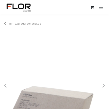
Kihagyás és továbblépés a tartalomhoz
Mini szállodai bekészítés