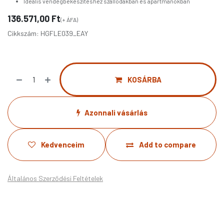
Ideális vendégbekészítéshez szállodákban és apartmanokban
136.571,00
Ft
(+ ÁFA)
Cikkszám:
HGFLE039_EAY
KOSÁRBA
Azonnali vásárlás
Kedvenceim
Add to compare
Általános Szerződési Feltételek