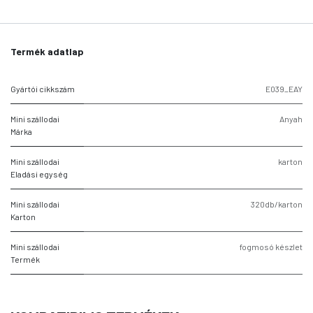
Termék adatlap
Gyártói cikkszám
E039_EAY
Mini szállodai
Anyah
Márka
Mini szállodai
karton
Eladási egység
Mini szállodai
320db/karton
Karton
Mini szállodai
fogmosó készlet
Termék