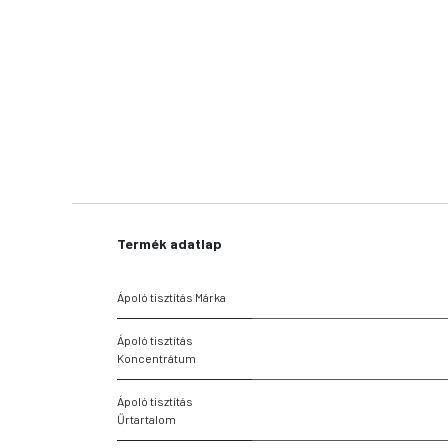
Termék adatlap
Ápoló tisztítás Márka
Ápoló tisztítás
Koncentrátum
Ápoló tisztítás
Űrtartalom