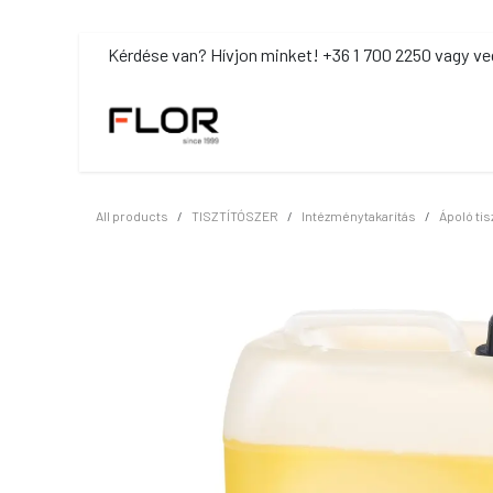
Kihagyás és továbblépés a tartalomhoz
​Kérdése van? Hívjon minket! +36 1 700 2250 vagy ve
MOSDÓHIGIÉNIA
TISZTÍTÓSZ
All products
TISZTÍTÓSZER
Intézménytakarítás
Ápoló tis