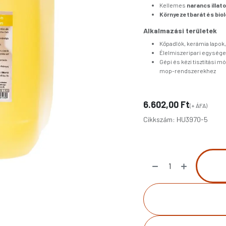
Kellemes
narancs illat
Környezetbarát és biol
Alkalmazási területek
Kőpadlók, kerámia lapok,
Élelmiszeripari egysége
Gépi és kézi tisztítási
mop-rendszerekhez
6.602,00
Ft
(+ ÁFA)
Cikkszám:
HU3970-5