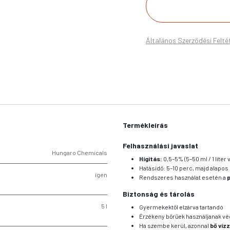
Általános Szerződési Felté
Termékleírás
Felhasználási javaslat
Hungaro Chemicals
Hígítás:
0,5–5% (5–50 ml / 1 liter
Hatásidő: 5–10 perc, majd alapos
igen
Rendszeres használat esetén a
p
Biztonság és tárolás
5 l
Gyermekektől elzárva tartandó
Érzékeny bőrűek használjanak v
Ha szembe kerül, azonnal
bő vízz