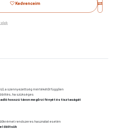
Kedvenceim
telek
 víz), a szennyezettség mértékétől függően
 öblítés, ha szükséges
adló hosszú távon megőrzi fényét és tisztaságát
édőkrémet rendszeres használat esetén
el öblítsük