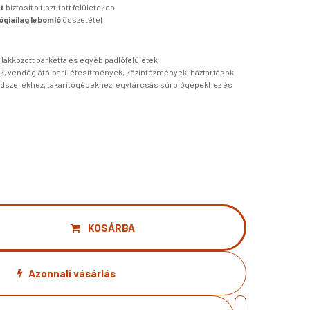
ot
biztosít a tisztított felületeken
ógiailag lebomló
összetétel
 lakkozott parketta és egyéb padlófelületek
k, vendéglátóipari létesítmények, közintézmények, háztartások
 módszerekhez, takarítógépekhez, egytárcsás súrológépekhez és
KOSÁRBA
Azonnali vásárlás