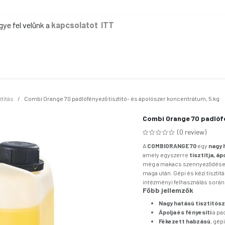
gye fel velünk a
kapcsolatot ITT
ER
KÉZI TAKARÍTÁS
GÉPI TAKARÍTÁS
IPAR
IRODA
EG
ztítás
Combi Orange 70 padlófényező tisztító- és ápolószer koncentrátum, 5 kg
Combi Orange 70 padlófé
(0 review)
A
COMBIORANGE 70
egy
nagy 
amely egyszerre
tisztítja, áp
még a makacs szennyeződések
maga után. Gépi és kézi tisztít
intézményi felhasználás során i
Főbb jellemzők
Nagy hatású tisztítós
Ápolja és fényesíti
a pad
Fékezett habzású
, gép