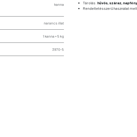
Tárolás:
hűvös, száraz, napfény
kanna
Rendeltetésszerű használat mell
narancs illat
1 kanna × 5 kg
3970-5