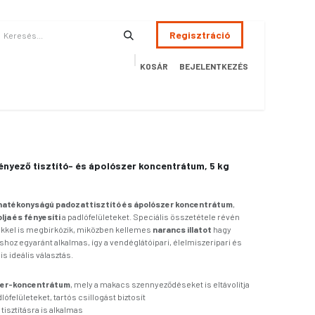
Regisztráció
KOSÁR
BEJELENTKEZÉS
ÉSZSÉGÜGY
HOTEL
SZERVIZ
AKCIÓS TERMÉKEK
Terméke
nyező tisztító- és ápolószer koncentrátum, 5 kg
hatékonyságú padozattisztító és ápolószer koncentrátum
,
olja és fényesíti
a padlófelületeket. Speciális összetétele révén
kel is megbirkózik, miközben kellemes
narancs illatot
hagy
áshoz egyaránt alkalmas, így a vendéglátóipari, élelmiszeripari és
s ideális választás.
zer-koncentrátum
, mely a makacs szennyeződéseket is eltávolítja
lófelületeket, tartós csillogást biztosít
i tisztításra is alkalmas