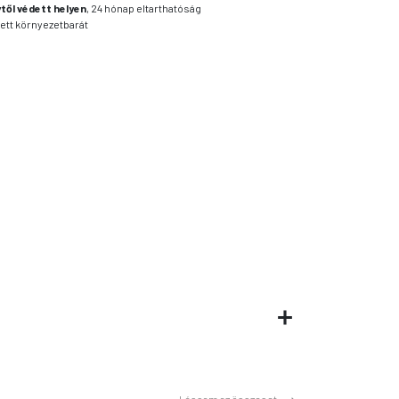
től védett helyen
, 24 hónap eltarthatóság
ett környezetbarát
Lássam az összeset