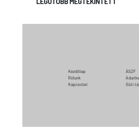
LEGUTÓBB MEGTEKINTETT
Kezdőlap
ÁSZF
Rólunk
Adatke
Kapcsolat
Süti t