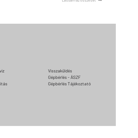
viz
Visszaküldés
Gépbérlés - ÁSZF
lítás
Gépbérlés Tájékoztató