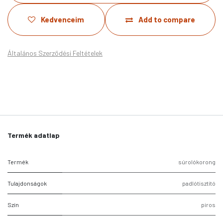
Kedvenceim
Add to compare
Általános Szerződési Feltételek
Termék adatlap
Termék
súrolókorong
Tulajdonságok
padlótisztító
Szín
piros