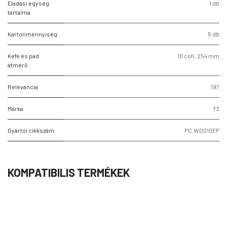
Eladási egység
1 db
tartalma
Kartonmennyiség
5 db
Kefe és pad
10 coll; 254 mm
átmérő
Relevancia
197
Márka
T3
Gyártói cikkszám
PC.WD010EP
KOMPATIBILIS TERMÉKEK