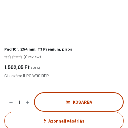
Pad 10", 254 mm, T3 Premium, piros
(0 review)
1.502,05
Ft
(+ ÁFA)
Cikkszám:
ILPC.WD010EP
KOSÁRBA
Azonnali vásárlás