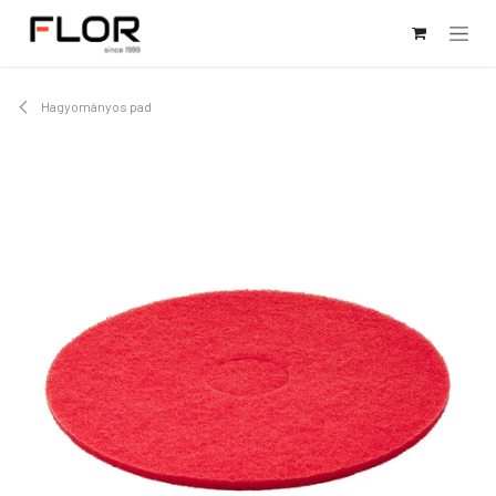
Kihagyás és továbblépés a tartalomhoz
Hagyományos pad