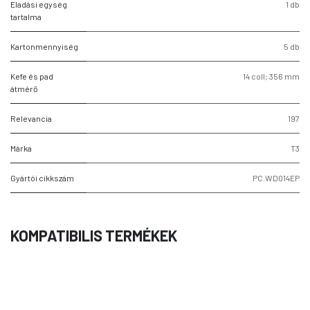
Eladási egység
1 db
tartalma
Kartonmennyiség
5 db
Kefe és pad
14 coll; 356 mm
átmérő
Relevancia
197
Márka
T3
Gyártói cikkszám
PC.WD014EP
KOMPATIBILIS TERMÉKEK