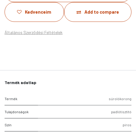
Kedvenceim
Add to compare
Általános Szerződési Feltételek
Termék adatlap
Termék
súrolókorong
Tulajdonságok
padlótisztító
Szín
piros