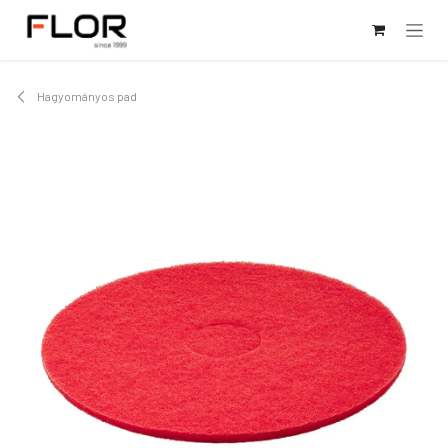
Kihagyás és továbblépés a tartalomhoz
Hagyományos pad