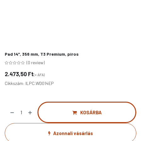
Pad 14", 356 mm, T3 Premium, piros
(0 review)
2.473,50
Ft
(+ ÁFA)
Cikkszám:
ILPC.WD014EP
KOSÁRBA
Azonnali vásárlás