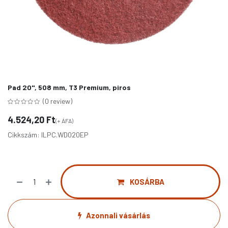
Pad 20", 508 mm, T3 Premium, piros
(0 review)
4.524,20
Ft
(+ ÁFA)
Cikkszám:
ILPC.WD020EP
KOSÁRBA
Azonnali vásárlás