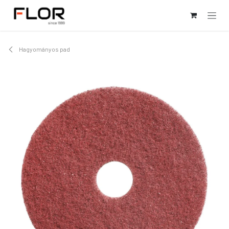
Kihagyás és továbblépés a tartalomhoz
Hagyományos pad