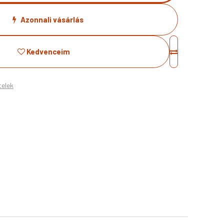
Azonnali vásárlás
Kedvenceim
telek