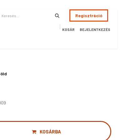
Regisztráció
KOSÁR
BEJELENTKEZÉS
ÉSZSÉGÜGY
HOTEL
SZERVIZ
AKCIÓS TERMÉKEK
Terméke
zöld
009
KOSÁRBA