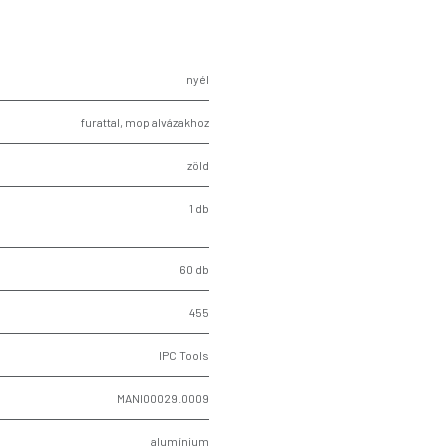
nyél
furattal, mop alvázakhoz
zöld
1 db
60 db
455
IPC Tools
MANI00029.0009
alumínium