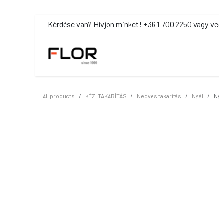
Kihagyás és továbblépés a tartalomhoz
​Kérdése van? Hívjon minket! +36 1 700 2250 vagy ve
MOSDÓHIGIÉNIA
TISZTÍTÓSZ
All products
KÉZI TAKARÍTÁS
Nedves takarítás
Nyél
N