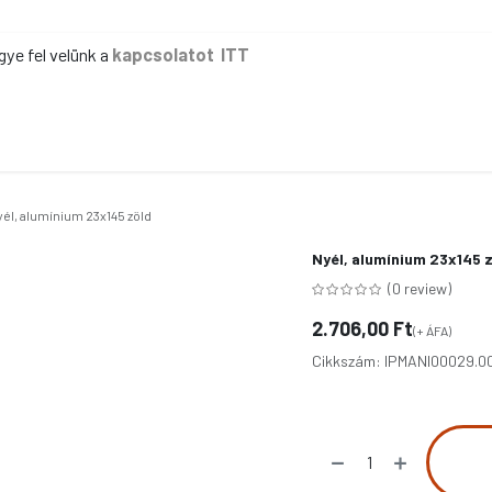
gye fel velünk a
kapcsolatot ITT
ER
KÉZI TAKARÍTÁS
GÉPI TAKARÍTÁS
IPAR
IRODA
EG
yél, alumínium 23x145 zöld
Nyél, alumínium 23x145 
(0 review)
2.706,00
Ft
(+ ÁFA)
Cikkszám:
IPMANI00029.0