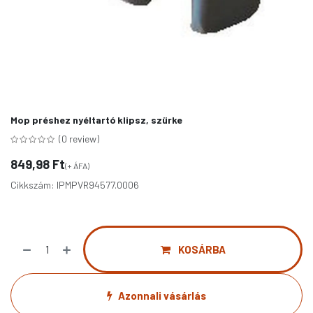
Mop préshez nyéltartó klipsz, szürke
(0 review)
849,98
Ft
(+ ÁFA)
Cikkszám:
IPMPVR94577.0006
KOSÁRBA
Azonnali vásárlás