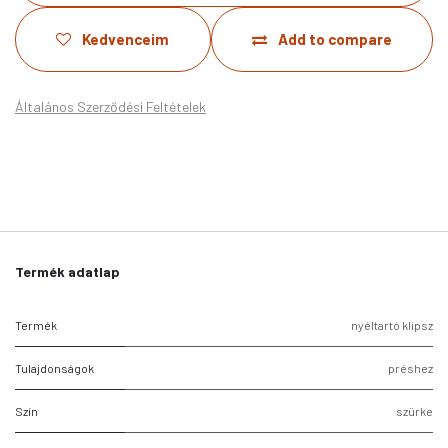
Kedvenceim
Add to compare
Általános Szerződési Feltételek
Termék adatlap
Termék
nyéltartó klipsz
Tulajdonságok
préshez
Szín
szürke