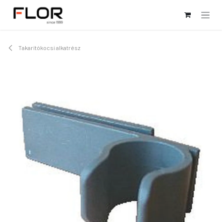
Kihagyás és továbblépés a tartalomhoz
Takarítókocsi alkatrész