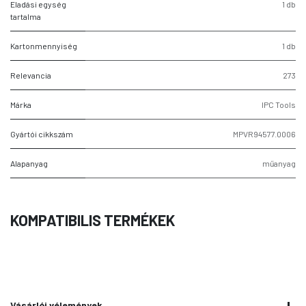
Eladási egység
1 db
tartalma
Kartonmennyiség
1 db
Relevancia
273
Márka
IPC Tools
Gyártói cikkszám
MPVR94577.0006
Alapanyag
műanyag
KOMPATIBILIS TERMÉKEK
Vásárlói vélemények