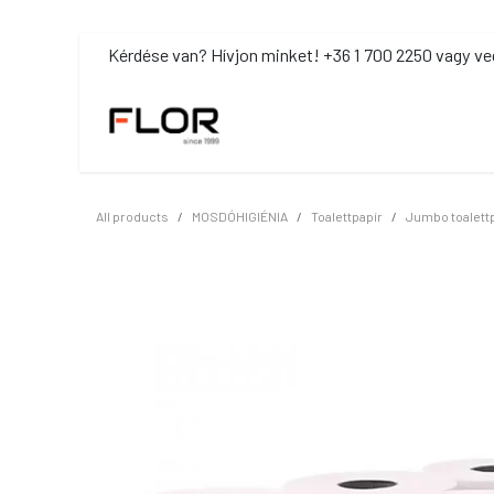
Kihagyás és továbblépés a tartalomhoz
​Kérdése van? Hívjon minket! +36 1 700 2250 vagy ve
MOSDÓHIGIÉNIA
TISZTÍTÓSZ
All products
MOSDÓHIGIÉNIA
Toalettpapír
Jumbo toalett