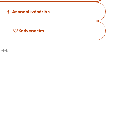
Azonnali vásárlás
Kedvenceim
telek