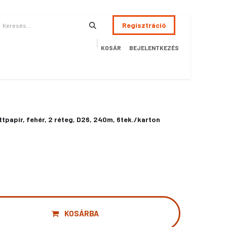
Regisztráció
KOSÁR
BEJELENTKEZÉS
ÉSZSÉGÜGY
HOTEL
SZERVIZ
AKCIÓS TERMÉKEK
Terméke
ttpapír, fehér, 2 réteg, D26, 240m, 6tek./karton
KOSÁRBA