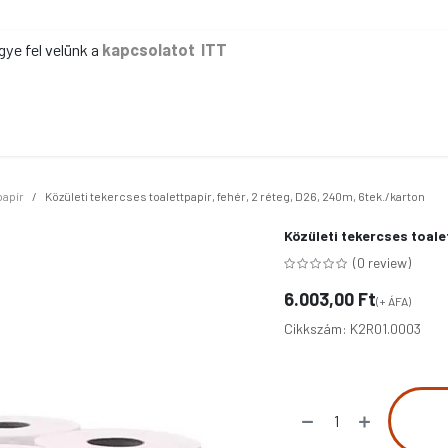
gye fel velünk a
kapcsolatot ITT
ER
KÉZI TAKARÍTÁS
GÉPI TAKARÍTÁS
IPAR
IRODA
EG
papír
Közületi tekercses toalettpapír, fehér, 2 réteg, D26, 240m, 6tek./karton
Közületi tekercses toale
(0 review)
6.003,00
Ft
(+ ÁFA)
Cikkszám:
K2R01.0003