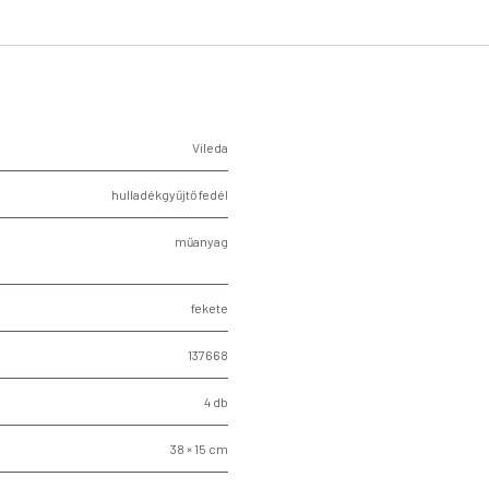
Vileda
hulladékgyűjtő fedél
műanyag
fekete
137668
4 db
38 × 15 cm