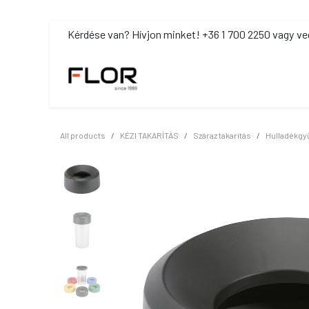
Kihagyás és továbblépés a tartalomhoz
​Kérdése van? Hívjon minket! +36 1 700 2250 vagy ve
MOSDÓHIGIÉNIA
TISZTÍTÓSZ
All products
KÉZI TAKARÍTÁS
Száraz takarítás
Hulladékgyű