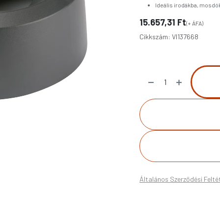
Ideális irodákba, mosd
15.657,31
Ft
(+ ÁFA)
Cikkszám:
VI137668
Általános Szerződési Felté