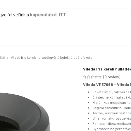
gye fel velünk a
kapcsolatot ITT
ER
KÉZI TAKARÍTÁS
GÉPI TAKARÍTÁS
IPAR
IRODA
EG
jtő
Vileda Iris kerek hulladékgyűjtő fedél, tölcsér, fekete
Vileda Iris kerek hulladé
(0 review)
Vileda VI137668 - Vileda 
Fekete színű, tölcséres f
Érintés nélküli hulladékb
Higiénikus megoldás nag
Segíti a szelektív hullad
Tartós, könnyen tisztít
Ujjlenyomat-, rozsda- é
Pontosan illeszkedik az I
Gyorsan felhelyezhető és