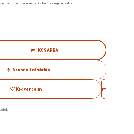
ókba, közintézményekbe és közösségi terekbe
KOSÁRBA
Azonnali vásárlás
Kedvenceim
telek