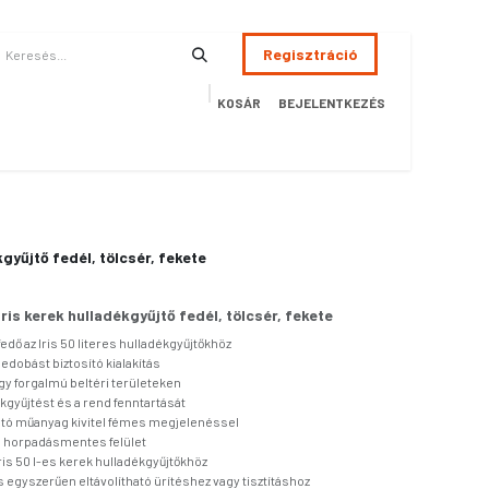
Regisztráció
KOSÁR
BEJELENTKEZÉS
ÉSZSÉGÜGY
HOTEL
SZERVIZ
AKCIÓS TERMÉKEK
Terméke
kgyűjtő fedél, tölcsér, fekete
Iris kerek hulladékgyűjtő fedél, tölcsér, fekete
edő az Iris 50 literes hulladékgyűjtőkhöz
edobást biztosító kialakítás
y forgalmú beltéri területeken
ékgyűjtést és a rend fenntartását
ható műanyag kivitel fémes megjelenéssel
s horpadásmentes felület
ris 50 l-es kerek hulladékgyűjtőkhöz
 egyszerűen eltávolítható ürítéshez vagy tisztításhoz