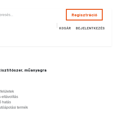
Regisztráció
KOSÁR
BEJELENTKEZÉS
ÉSZSÉGÜGY
HOTEL
SZERVIZ
AKCIÓS TERMÉKEK
Terméke
ó tisztítószer, műanyagra
elületek
eltávolítás
ő hatás
tóápolási termék