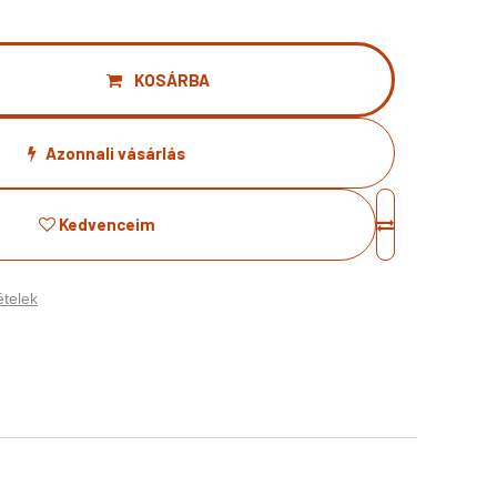
KOSÁRBA
Azonnali vásárlás
Kedvenceim
telek