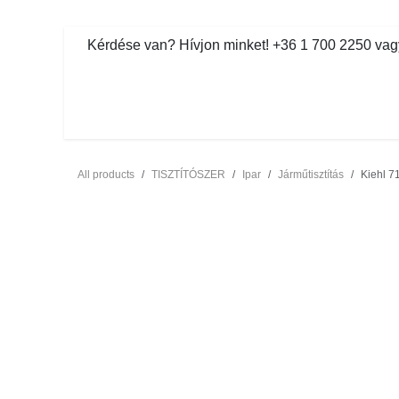
Kihagyás és továbblépés a tartalomhoz
​Kérdése van? Hívjon minket! +36 1 700 2250 vagy ve
MOSDÓHIGIÉNIA
TISZTÍTÓSZ
All products
TISZTÍTÓSZER
Ipar
Járműtisztítás
Kiehl 