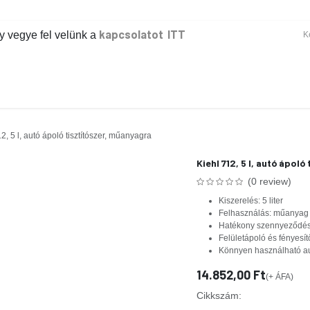
gye fel velünk a
kapcsolatot ITT
ER
KÉZI TAKARÍTÁS
GÉPI TAKARÍTÁS
IPAR
IRODA
EG
712, 5 l, autó ápoló tisztítószer, műanyagra
Kiehl 712, 5 l, autó ápol
(0 review)
Kiszerelés: 5 liter
Felhasználás: műanyag f
Hatékony szennyeződés-
Felületápoló és fényesít
Könnyen használható au
14.852,00
Ft
(+ ÁFA)
Cikkszám: