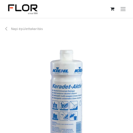
Kihagyás és továbblépés a tartalomhoz
Napi épülettakarítás