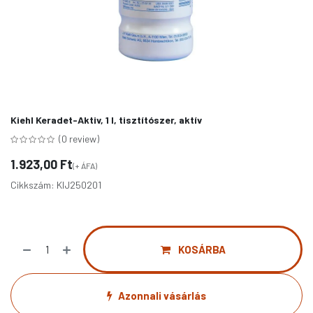
Kiehl Keradet-Aktiv, 1 l, tisztítószer, aktív
(0 review)
1.923,00
Ft
(+ ÁFA)
Cikkszám:
KIJ250201
KOSÁRBA
Azonnali vásárlás