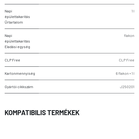
Napi
1 l
épülettakarítás
Űrtartalom
Napi
flakon
épülettakarítás
Eladási egység
CLP Free
CLP Free
Kartonmennyiség
6 flakon × 1 l
Gyártói cikkszám
J250201
KOMPATIBILIS TERMÉKEK