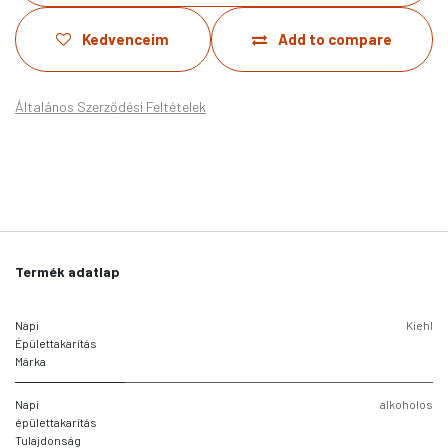
Kedvenceim
Add to compare
Általános Szerződési Feltételek
Termék adatlap
Napi
Kiehl
Épülettakarítás
Márka
Napi
alkoholos
épülettakarítás
Tulajdonság