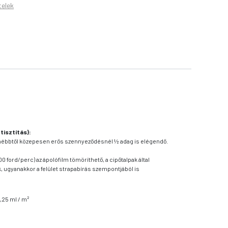
telek
 tisztítás):
nyhébbtől közepesen erős szennyeződésnél ½ adag is elégendő.
0 ford/perc) az ápolófilm tömöríthető, a cipőtalpak által
ugyanakkor a felület strapabírás szempontjából is
0,25 ml / m²