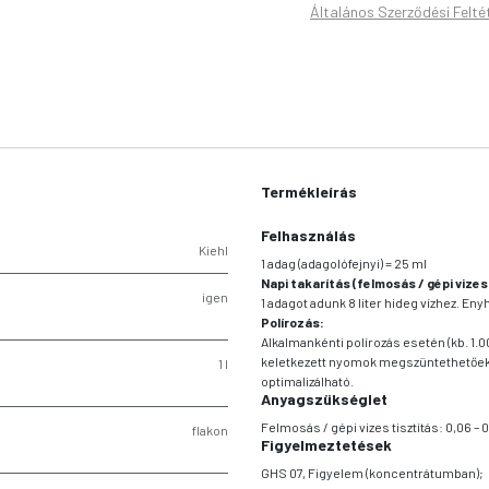
Általános Szerződési Felté
Termékleírás
Felhasználás
Kiehl
1 adag (adagolófejnyi) = 25 ml
Napi takarítás (felmosás / gépi vizes
igen
1 adagot adunk 8 liter hideg vízhez. E
Polírozás:
Alkalmankénti polírozás esetén (kb. 1.00
keletkezett nyomok megszüntethetőek, 
1 l
optimalizálható.
Anyagszükséglet
Felmosás / gépi vizes tisztítás: 0,06 – 
flakon
Figyelmeztetések
GHS 07, Figyelem (koncentrátumban);