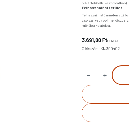
pH-érték (felh. kész oldatban): 
Felhasználási terület
Felhasználható minden vízálló
vax-szal vagy polimerdiszperzi
műkőburkolatokra.
3.691,00
Ft
(+ ÁFA)
Cikkszám:
KIJ300402