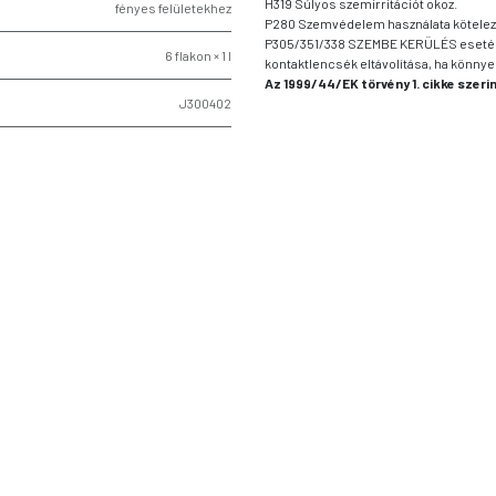
H319 Súlyos szemirritációt okoz.
fényes felületekhez
P280 Szemvédelem használata kötelez
P305/351/338 SZEMBE KERÜLÉS esetén: T
6 flakon × 1 l
kontaktlencsék eltávolítása, ha könnye
Az 1999/44/EK törvény 1. cikke szer
J300402