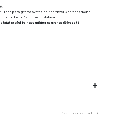
ő.
öbb percig tartó óvatos öblítés vízzel. Adott esetben a
n megoldható. Az öblítés folytatása.
int háztartási felhasználása nem engedélyezett!
Lássam az összeset