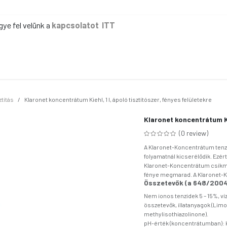
gye fel velünk a
kapcsolatot ITT
ER
KÉZI TAKARÍTÁS
GÉPI TAKARÍTÁS
IPAR
IRODA
EG
ztítás
Klaronet koncentrátum Kiehl, 1 l, ápoló tisztítószer, fényes felületekre
Klaronet koncentrátum Kie
(0 review)
A Klaronet-Koncentrátum tenzi
folyamatnál kicserélődik. Ezért
Klaronet-Koncentrátum csíkmen
fénye megmarad. A Klaronet-K
Összetevők (a 648/2004
Nem ionos tenzidek 5 – 15%, ví
összetevők, illatanyagok (Limon
methylisothiazolinone).
pH-érték (koncentrátumban): k