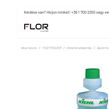
Kihagyás és továbblépés a tartalomhoz
​Kérdése van? Hívjon minket! +36 1 700 2250 vagy ve
MOSDÓHIGIÉNIA
TISZTÍTÓSZ
All products
TISZTÍTÓSZER
Intézménytakarítás
Ápoló tis