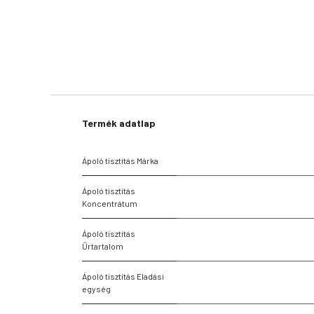
Termék adatlap
Ápoló tisztítás Márka
Ápoló tisztítás
Koncentrátum
Ápoló tisztítás
Űrtartalom
Ápoló tisztítás Eladási
egység