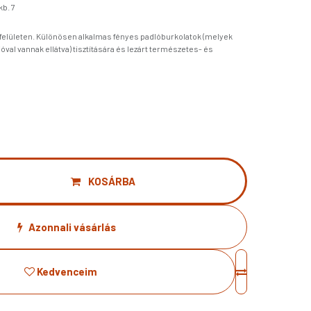
kb. 7
 felületen. Különösen alkalmas fényes padlóburkolatok (melyek
óval vannak ellátva) tisztítására és lezárt természetes- és
KOSÁRBA
Azonnali vásárlás
Kedvenceim