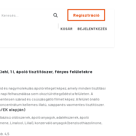
Regisztráció
KOSÁR
BEJELENTKEZÉS
ÉSZSÉGÜGY
HOTEL
SZERVIZ
AKCIÓS TERMÉKEK
Terméke
hl, 1 l, ápoló tisztítószer, fényes felületekre
d és nagymolekulás ápolóréteget képez, amely minden tisztítási
 napi felhasználása sem okoz túlrétegződést a felületen. A
tesen szárad és csúszásgátló filmet képez. A felület önálló
oncentrátum kellemes illatú, szappanés vaxmentes tisztítószer.
/EK alapján)
zbázisú oldószerek, ápoló anyagok, adalékszerek, ápoló
ene, Linalool, Lilial), konzerváló anyagok (benzisothiazolinone,
b. 4,5