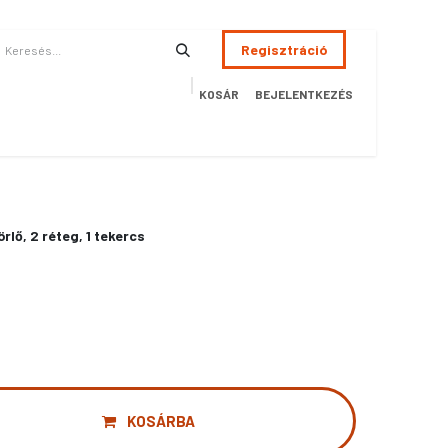
Regisztráció
KOSÁR
BEJELENTKEZÉS
ÉSZSÉGÜGY
HOTEL
SZERVIZ
AKCIÓS TERMÉKEK
Terméke
rlő, 2 réteg, 1 tekercs
KOSÁRBA