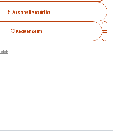
Azonnali vásárlás
Kedvenceim
telek