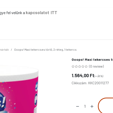
gye fel velünk a
kapcsolatot ITT
ER
KÉZI TAKARÍTÁS
GÉPI TAKARÍTÁS
IPAR
IRODA
EG
márkák
Ooops! Maxi tekercses törlő, 2 réteg, 1 tekercs
Ooops! Maxi tekercses tö
(0 review)
1.564,00
Ft
(+ ÁFA)
Cikkszám:
KKC20011277