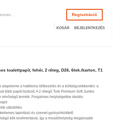
Regisztráció
KOSÁR
BEJELENTKEZÉS
ZSÉGÜGY
HOTEL
SZERVIZ
AKCIÓS TERMÉKEK
Termékeim
s toalettpapír, fehér, 2 réteg, D26, 6tek./karton, T1
alapeleme a hatékony időkezelés és a költségcsökkentés: a
l több papírt biztosít. A 2 rétegű Tork Premium Soft Jumbo
áló minőségű termék. Forgalmas helyiségekbe ideális.
papír
bb utántöltés
kellemes tapintású és szemet gyönyörködtető
ségű kék levélmintával, így a mosdóhelyiség elegánsabb