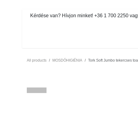
Kihagyás és továbblépés a tartalomhoz
​Kérdése van? Hívjon minket! +36 1 700 2250 vagy ve
MOSDÓHIGIÉNIA
TISZTÍTÓSZER
All products
MOSDÓHIGIÉNIA
Tork Soft Jumbo tekercses toale