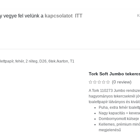
gye fel velünk a
kapcsolatot ITT
KÉZI TAKARÍTÁS
GÉPI TAKARÍTÁS
IPAR
IRODA
EGÉS
ttpapír, fehér, 2 réteg, D26, 6tek./karton, T1
Tork Soft Jumbo tekercse
(0 review)
A Tork 110273 Jumbo rendszer 
hagyományos tekercseknél jóva
toalettpapír látványos és kiv
Puha, extra fehér toalett
Nagy kapacitás = kevese
Dombornyomott külseje 
Kellemes, prémium minő
megjelenésű