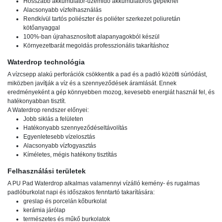
Hosszabb akkumulátor-üzemidő akkumulátoros gépeknél
Alacsonyabb vízfelhasználás
Rendkívül tartós poliészter és poliéter szerkezet poliuretán
kötőanyaggal
100%-ban újrahasznosított alapanyagokból készül
Környezetbarát megoldás professzionális takarításhoz
Waterdrop technológia
A vízcsepp alakú perforációk csökkentik a pad és a padló közötti súrlódást,
miközben javítják a víz és a szennyeződések áramlását. Ennek
eredményeként a gép könnyebben mozog, kevesebb energiát használ fel, és
hatékonyabban tisztít.
A Waterdrop rendszer előnyei:
Jobb siklás a felületen
Hatékonyabb szennyeződéseltávolítás
Egyenletesebb vízelosztás
Alacsonyabb vízfogyasztás
Kíméletes, mégis hatékony tisztítás
Felhasználási területek
A PU Pad Waterdrop alkalmas valamennyi vízálló kemény- és rugalmas
padlóburkolat napi és időszakos fenntartó takarítására:
greslap és porcelán kőburkolat
kerámia járólap
természetes és műkő burkolatok