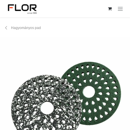
Kihagyás és továbblépés a tartalomhoz
Hagyományos pad