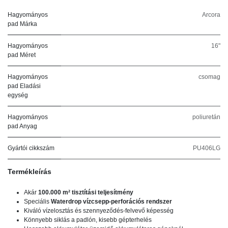
Hagyományos
Arcora
pad Márka
Hagyományos
16"
pad Méret
Hagyományos
csomag
pad Eladási
egység
Hagyományos
poliuretán
pad Anyag
Gyártói cikkszám
PU406LG
Termékleírás
Akár
100.000 m² tisztítási teljesítmény
Speciális
Waterdrop vízcsepp-perforációs rendszer
Kiváló vízelosztás és szennyeződés-felvevő képesség
Könnyebb siklás a padlón, kisebb gépterhelés