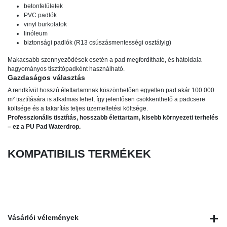
betonfelületek
PVC padlók
vinyl burkolatok
linóleum
biztonsági padlók (R13 csúszásmentességi osztályig)
Makacsabb szennyeződések esetén a pad megfordítható, és hátoldala
hagyományos tisztítópadként használható.
Gazdaságos választás
A rendkívül hosszú élettartamnak köszönhetően egyetlen pad akár 100.000
m² tisztítására is alkalmas lehet, így jelentősen csökkenthető a padcsere
költsége és a takarítás teljes üzemeltetési költsége.
Professzionális tisztítás, hosszabb élettartam, kisebb környezeti terhelés
– ez a PU Pad Waterdrop.
KOMPATIBILIS TERMÉKEK
Vásárlói vélemények