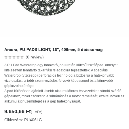
Arcora, PU-PADS LIGHT, 16", 406mm, 5 db/csomag
(0 review)
A PU Pad Waterdrop egy innovatív, poliuretán kötésű tisztítópad, amelyet
kifejezetten fenntartó takarítási feladatokra fejlesztettek. A speciális
Waterdrop (vízcsepp) perforációs technológia biztosítja a hatékonyabb
vízelosztást, a jobb szennyeződés-felvevő képességet és a könnyebb
gépkezelhetőséget.
A pad különösen ajánlott kisebb akkumulátoros és vezetékes súroló-szárító
gépekhez, mivel csökkenti a súrlódást és a motor terhelését, ezáltal növeli az
akkumulátor üzemidejét és a gép hatékonyságát.
9.650,66
Ft
(+ ÁFA)
Cikkszám:
PU406LG