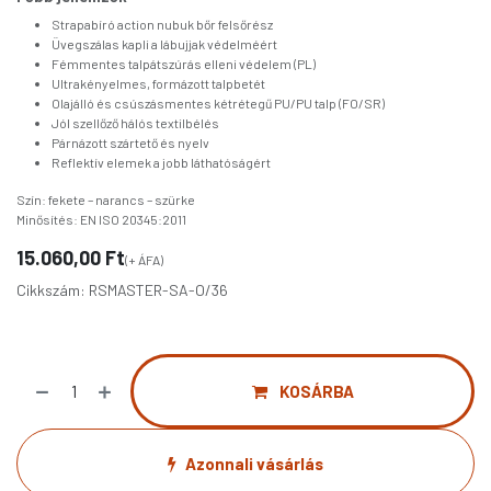
Strapabíró action nubuk bőr felsőrész
Üvegszálas kapli a lábujjak védelméért
Fémmentes talpátszúrás elleni védelem (PL)
Ultrakényelmes, formázott talpbetét
Olajálló és csúszásmentes kétrétegű PU/PU talp (FO/SR)
Jól szellőző hálós textilbélés
Párnázott szártető és nyelv
Reflektív elemek a jobb láthatóságért
Szín: fekete – narancs – szürke
Minősítés: EN ISO 20345:2011
15.060,00
Ft
(+ ÁFA)
Cikkszám:
RSMASTER-SA-O/36
KOSÁRBA
Azonnali vásárlás