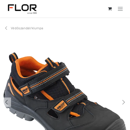
Kihagyás és továbblépés a tartalomhoz
Védőszandál/klumpa