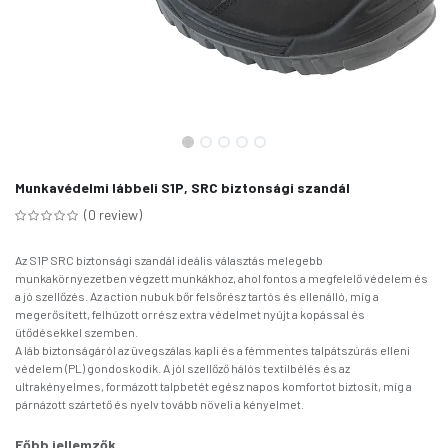
Munkavédelmi lábbeli S1P, SRC biztonsági szandál
(0 review)
Az S1P SRC biztonsági szandál ideális választás melegebb
munkakörnyezetben végzett munkákhoz, ahol fontos a megfelelő védelem és
a jó szellőzés. Az action nubuk bőr felsőrész tartós és ellenálló, míg a
megerősített, felhúzott orrész extra védelmet nyújt a kopással és
ütődésekkel szemben.
A láb biztonságáról az üvegszálas kapli és a fémmentes talpátszúrás elleni
védelem (PL) gondoskodik. A jól szellőző hálós textilbélés és az
ultrakényelmes, formázott talpbetét egész napos komfortot biztosít, míg a
párnázott szártető és nyelv tovább növeli a kényelmet.
Főbb jellemzők