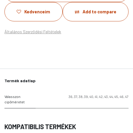
Kedvenceim
Add to compare
Általános Szerződési Feltételek
Termék adatlap
Válasszon
36
,
37
,
38
,
39
,
40
,
41
,
42
,
43
,
44
,
45
,
46
,
47
cipőméretet
KOMPATIBILIS TERMÉKEK