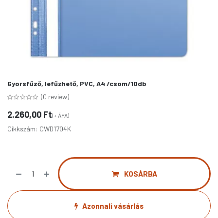
Gyorsfűző, lefűzhető, PVC, A4 /csom/10db
(0 review)
2.260,00
Ft
(+ ÁFA)
Cikkszám:
CWD1704K
KOSÁRBA
Azonnali vásárlás