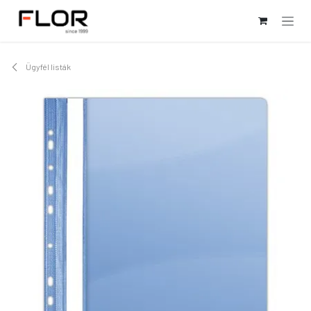
Kihagyás és továbblépés a tartalomhoz
Ügyfél listák