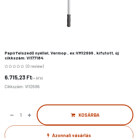
Papírfelszedő nyéllel, Vermop , ex:VM12696 , kifutott, új
cikkszám: VI177184
(0 review)
6.715,23
Ft
(+ ÁFA)
Cikkszám:
VI12696
KOSÁRBA
Azonnali vásárlás