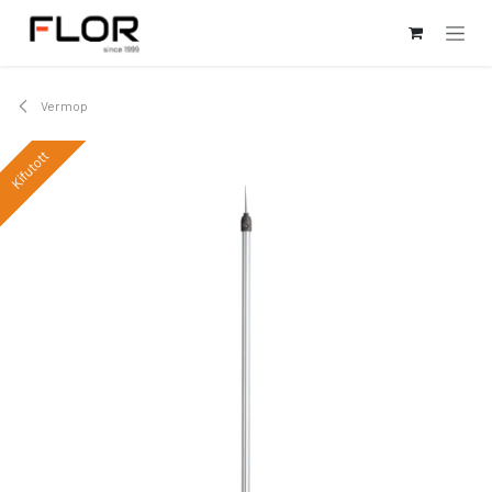
Kihagyás és továbblépés a tartalomhoz
Vermop
Kifutott