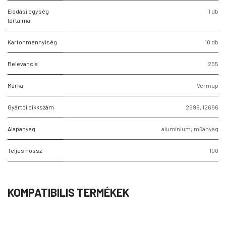
Eladási egység
1 db
tartalma
Kartonmennyiség
10 db
Relevancia
255
Márka
Vermop
Gyártói cikkszám
2696
,
12696
Alapanyag
alumínium; műanyag
Teljes hossz
100
KOMPATIBILIS TERMÉKEK