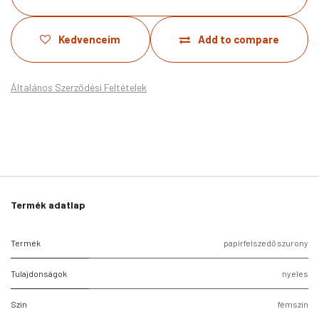
Kedvenceim
Add to compare
Általános Szerződési Feltételek
Termék adatlap
Termék
papírfelszedő szurony
Tulajdonságok
nyeles
Szín
fémszín