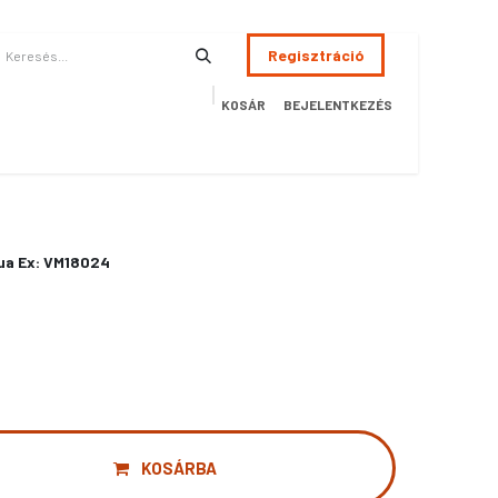
Regisztráció
KOSÁR
BEJELENTKEZÉS
ÉSZSÉGÜGY
HOTEL
SZERVIZ
AKCIÓS TERMÉKEK
Terméke
ua Ex: VM18024
KOSÁRBA