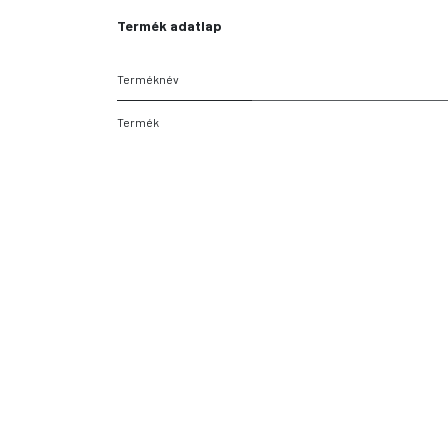
Termék adatlap
Terméknév
Termék
Tulajdonságok
Szín
Eladási egység
tartalma
Kartonmennyiség
Relevancia
Márka
Gyártói cikkszám