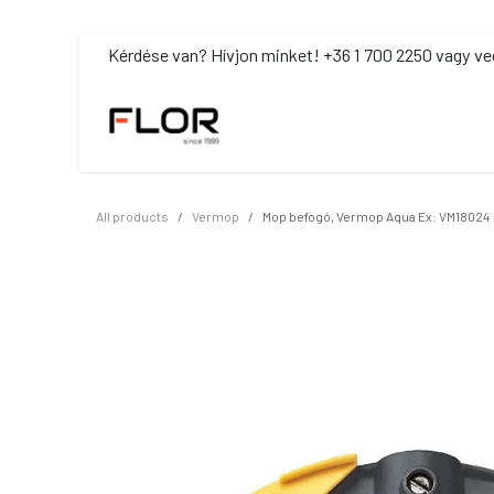
Kihagyás és továbblépés a tartalomhoz
​Kérdése van? Hívjon minket! +36 1 700 2250 vagy ve
MOSDÓHIGIÉNIA
TISZTÍTÓSZ
All products
Vermop
Mop befogó, Vermop Aqua Ex: VM18024