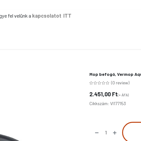
gye fel velünk a
kapcsolatot ITT
ER
KÉZI TAKARÍTÁS
GÉPI TAKARÍTÁS
IPAR
IRODA
EG
Mop befogó, Vermop Aq
(0 review)
2.451,00
Ft
(+ ÁFA)
Cikkszám:
VI177153