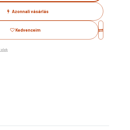
Azonnali vásárlás
Kedvenceim
telek