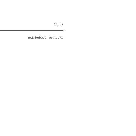
Aquva
mop befogó; kentucky
műanyag kampóval
sárga
1 db
10 db
257
Vermop
8024
,
177153