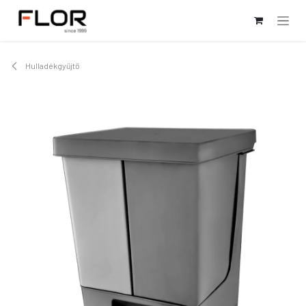
Kihagyás és továbblépés a tartalomhoz
Hulladékgyűjtő