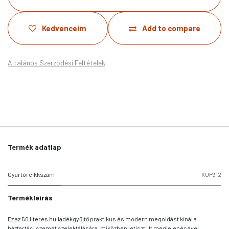
Kedvenceim
Add to compare
Általános Szerződési Feltételek
Termék adatlap
Gyártói cikkszám
KUP312
Termékleírás
Ez az 50 literes hulladékgyűjtő praktikus és modern megoldást kínál a
háztartási szemét szelektálására, miközben letisztult megjelenésével