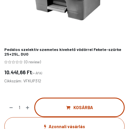
Pedálos szelektív szemetes kivehető vödörrel Fekete-szürke
25+25L, DUO
(0 review)
10.441,66
Ft
(+ ÁFA)
Cikkszám:
VFKUP312
KOSÁRBA
Azonnali vásárlás