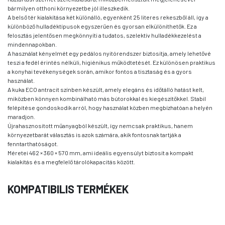
bármilyen otthoni környezetbe jól illeszkedik.
A belső tér kialakítása két különálló, egyenként 25 literes rekeszből áll, így a
különböző hulladéktípusok egyszerűen és gyorsan elkülöníthetők. Ez a
felosztás jelentősen megkönnyíti a tudatos, szelektív hulladékkezelést a
mindennapokban.
A használat kényelmét egy pedálos nyitórendszer biztosítja, amely lehetővé
teszi a fedél érintés nélküli, higiénikus működtetését. Ez különösen praktikus
a konyhai tevékenységek során, amikor fontos a tisztaság és a gyors
használat.
A kuka ECO antracit színben készült, amely elegáns és időtálló hatást kelt,
miközben könnyen kombinálható más bútorokkal és kiegészítőkkel. Stabil
felépítése gondoskodik arról, hogy használat közben megbízhatóan a helyén
maradjon.
Újrahasznosított műanyagból készült, így nemcsak praktikus, hanem
környezetbarát választás is azok számára, akik fontosnak tartják a
fenntarthatóságot.
Méretei 462 × 360 × 570 mm, ami ideális egyensúlyt biztosít a kompakt
kialakítás és a megfelelő tárolókapacitás között.
KOMPATIBILIS TERMÉKEK