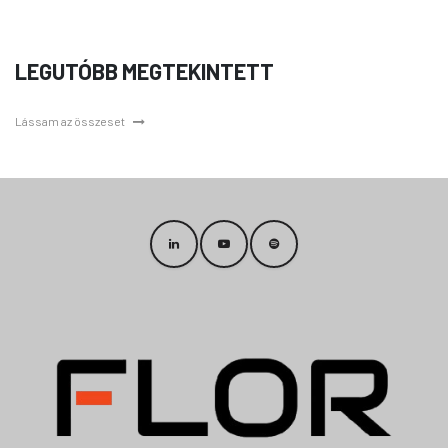
LEGUTÓBB MEGTEKINTETT
Lássam az összeset