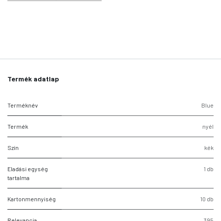
Termék adatlap
Terméknév
Blue
Termék
nyél
Szín
kék
Eladási egység
1 db
tartalma
Kartonmennyiség
10 db
Relevancia
395