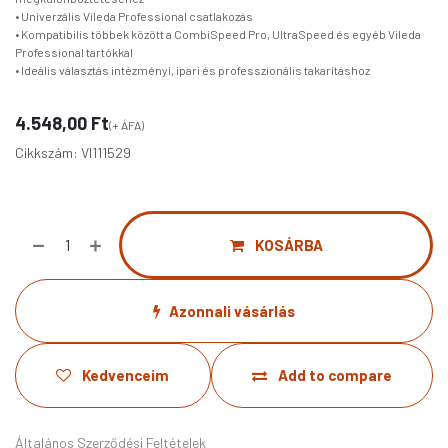
• Univerzális Vileda Professional csatlakozás
• Kompatibilis többek között a CombiSpeed Pro, UltraSpeed és egyéb Vileda
Professional tartókkal
• Ideális választás intézményi, ipari és professzionális takarításhoz
4.548,00
Ft
(+ ÁFA)
Cikkszám:
VI111529
KOSÁRBA
Azonnali vásárlás
Kedvenceim
Add to compare
Általános Szerződési Feltételek