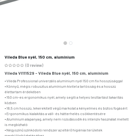
Vileda Blue nyél, 150 cm, alumínium
(0 review)
Vileda VI111529 - Vileda Blue nyél, 150 cm, alumínium
• Vileda Professional univerzális alumínium nyél 150 cm fix hosszúsággal
• Könnyű, mégis robusztus alumínium kivitel a tartósság és a hosszú
élettartam érdekében
• 150 cm-es ergonomikus nyél, amely segíti a helyes testtartást takarítás
közben
• 18,5 cm hosszú, lekerekített végű markolat a kényelmes és biztos fogásért
• Ergonomikus kialakítás a váll- és hátterhelés csökkentésére
• Alumínium alapanyag, amely nem rozsdásodik és intenzív használat mellett
is megbízható
• Négyszínű színkódoló rendszer az eltérő higiéniai területek
megkülönböztetéséhez