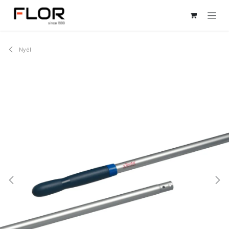
Kihagyás és továbblépés a tartalomhoz
Nyél