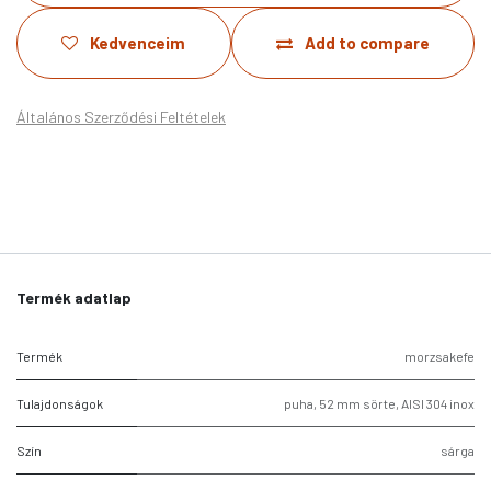
Kedvenceim
Add to compare
Általános Szerződési Feltételek
Termék adatlap
Termék
morzsakefe
Tulajdonságok
puha, 52 mm sörte, AISI 304 inox
Szín
sárga