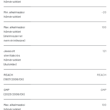
hőmérséklet
Min. alkalmazási
-20
hőmérséklet
Max. alkalmazási
100
hőmérséklet
(élelmiszerrel
nem érintkezve)
Javasolt
121
sterilizációs
hőmérséklet
(Autokláv)
REACH
REACH
(1907/2006/EK)
GMP
GMP
(2023/2006/EK)
Max. alkalmazási
100
hőmérséklet