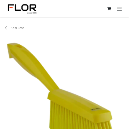
Kihagyás és továbblépés a tartalomhoz
Kézi kefe