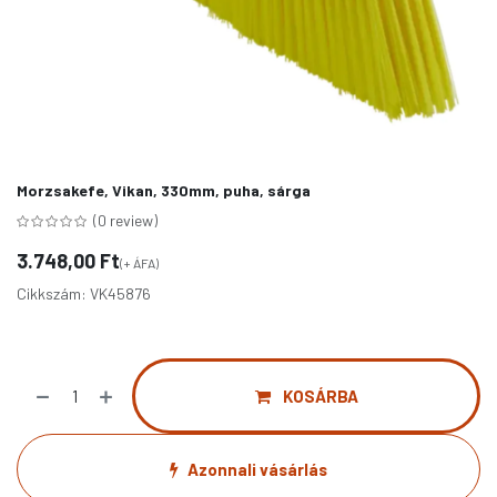
Morzsakefe, Vikan, 330mm, puha, sárga
(0 review)
3.748,00
Ft
(+ ÁFA)
Cikkszám:
VK45876
KOSÁRBA
Azonnali vásárlás