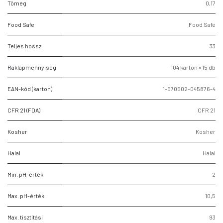
Tömeg
0,17
Food Safe
Food Safe
Teljes hossz
33
Raklapmennyiség
104 karton × 15 db
EAN-kód (karton)
1-570502-045876-4
CFR 21 (FDA)
CFR 21
Kosher
Kosher
Halal
Halal
Min. pH-érték
2
Max. pH-érték
10,5
Max. tisztítási
93