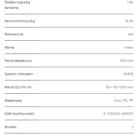
Eladási egység
1 db
tartalma
Kartonmennyiség
15 db
Relevancia
444
Márka
Vikan
Méret (általános)
330 mm
Gyártói cikkszám
45876
Méret (Sz × M × H)
35 × 110 × 330 mm
Alapanyag
inox; PE; PP
EAN-kód (termék)
5-705020-458767
Bontás
1