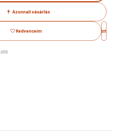
Azonnali vásárlás
Kedvenceim
telek