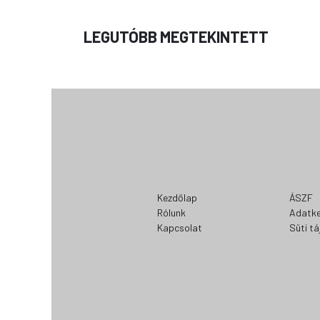
LEGUTÓBB MEGTEKINTETT
Kezdőlap
ÁSZF
Rólunk
Adatke
Kapcsolat
Süti t