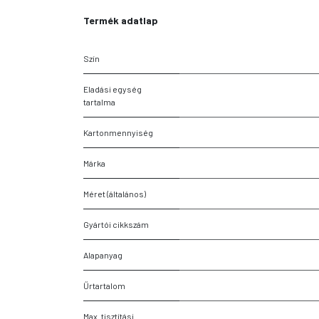
Termék adatlap
Szín
Eladási egység
tartalma
Kartonmennyiség
Márka
Méret (általános)
Gyártói cikkszám
Alapanyag
Űrtartalom
Max. tisztítási