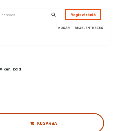
Regisztráció
KOSÁR
BEJELENTKEZÉS
ÉSZSÉGÜGY
HOTEL
SZERVIZ
AKCIÓS TERMÉKEK
Terméke
,Vikan, zöld
KOSÁRBA