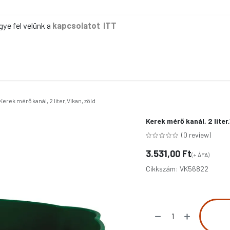
gye fel velünk a
kapcsolatot ITT
ER
KÉZI TAKARÍTÁS
GÉPI TAKARÍTÁS
IPAR
IRODA
EG
Kerek mérő kanál, 2 liter,Vikan, zöld
Kerek mérő kanál, 2 liter
(0 review)
3.531,00
Ft
(+ ÁFA)
Cikkszám:
VK56822