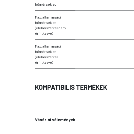
hőmérséklet
Max. alkalmazási
hőmérséklet
(élelmiszerrel nem
érintkezve)
Max. alkalmazási
hőmérséklet
(élelmiszerrel
érintkezve)
KOMPATIBILIS TERMÉKEK
Vásárlói vélemények