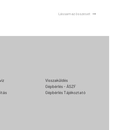
Lássam az összeset
viz
Visszaküldés
Gépbérlés - ÁSZF
lítás
Gépbérlés Tájékoztató