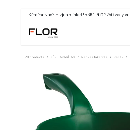
Kihagyás és továbblépés a tartalomhoz
​Kérdése van? Hívjon minket! +36 1 700 2250 vagy ve
MOSDÓHIGIÉNIA
TISZTÍTÓSZ
All products
KÉZI TAKARÍTÁS
Nedves takarítás
Kellék