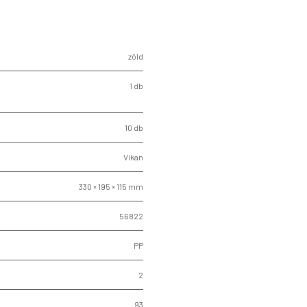
zöld
1 db
10 db
Vikan
330 × 195 × 115 mm
56822
PP
2
93