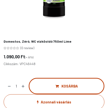
Domestos, Zéró, WC vízkőoldó 750ml Lime
(0 review)
1.090,00
Ft
(+ ÁFA)
Cikkszám:
VPC46448
KOSÁRBA
Azonnali vásárlás