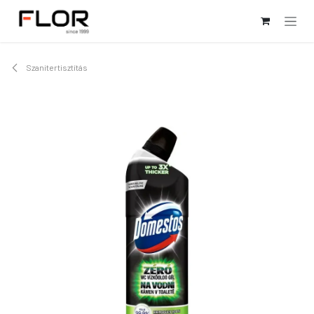
Kihagyás és továbblépés a tartalomhoz
Szanitertisztítás