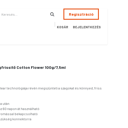
Regisztráció
KOSÁR
BEJELENTKEZÉS
ÉSZSÉGÜGY
HOTEL
SZERVIZ
AKCIÓS TERMÉKEK
Terméke
frissítő Cotton Flower 100g/7,5ml
clear technológiája révén megszünteti a szagokat és könnyed, friss
ga után
 60 napon át használható
nyomással bekapcsolható
szükség konnektorra