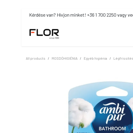
Kihagyás és továbblépés a tartalomhoz
​Kérdése van? Hívjon minket! +36 1 700 2250 vagy ve
MOSDÓHIGIÉNIA
TISZTÍTÓSZ
All products
MOSDÓHIGIÉNIA
Egyéb higiénia
Légfrissíté