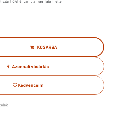
ttiszta, hófehér pamutanyag illata ihlette
KOSÁRBA
Azonnali vásárlás
Kedvenceim
telek