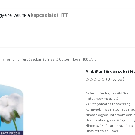
gye fel velünk a
kapcsolatot ITT
ER
KÉZI TAKARÍTÁS
GÉPI TAKARÍTÁS
IPAR
IRODA
EG
s
AmbiPur fürdőszobai légfrissítő Cotton Flower 100g/7,5ml
AmbiPur fürdőszobai lég
(0 review)
Az Ambi Pur légfrissítő Odour
illatot hagy maga után
24/7 folyamatos frissesség
Könnyed, friss illatot hagy ma
Minden egyes Bathroom eszköz
Használata egyszerű, 1 gomb
Nincs szükség áramra, nincs 
Diszkrét és stílusos