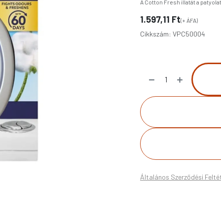
A Cotton Fresh illatát a patyola
1.597,11
Ft
(+ ÁFA)
Cikkszám:
VPC50004
Általános Szerződési Felté