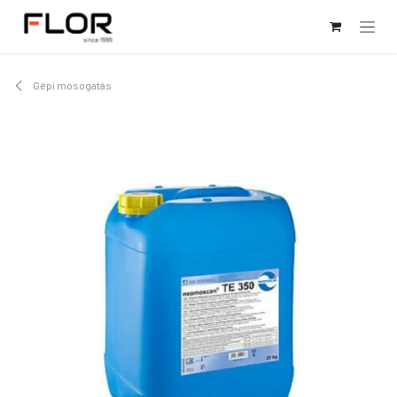
Kihagyás és továbblépés a tartalomhoz
Gépi mosogatás