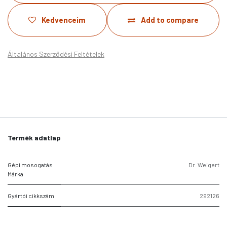
Kedvenceim
Add to compare
Általános Szerződési Feltételek
Termék adatlap
Gépi mosogatás
Dr. Weigert
Márka
Gyártói cikkszám
292126