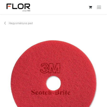
Kihagyás és továbblépés a tartalomhoz
Hagyományos pad