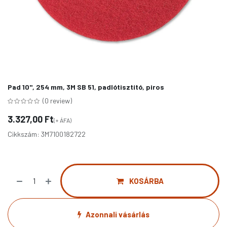
Pad 10", 254 mm, 3M SB 51, padlótisztító, piros
(0 review)
3.327,00
Ft
(+ ÁFA)
Cikkszám:
3M7100182722
KOSÁRBA
Azonnali vásárlás