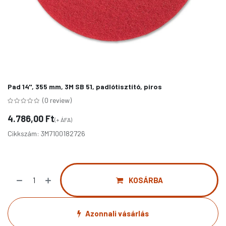
Pad 14", 355 mm, 3M SB 51, padlótisztító, piros
(0 review)
4.786,00
Ft
(+ ÁFA)
Cikkszám:
3M7100182726
KOSÁRBA
Azonnali vásárlás