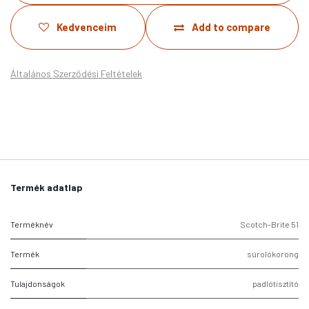
Kedvenceim
Add to compare
Általános Szerződési Feltételek
Termék adatlap
Terméknév
Scotch-Brite 51
Termék
súrolókorong
Tulajdonságok
padlótisztító