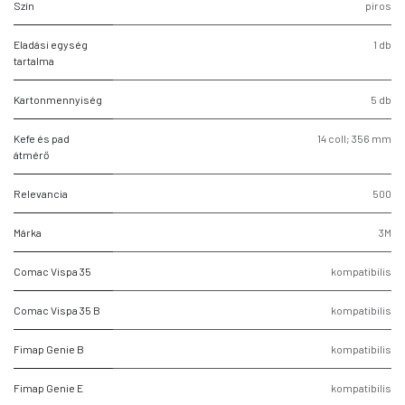
Szín
piros
Eladási egység
1 db
tartalma
Kartonmennyiség
5 db
Kefe és pad
14 coll; 356 mm
átmérő
Relevancia
500
Márka
3M
Comac Vispa 35
kompatibilis
Comac Vispa 35 B
kompatibilis
Fimap Genie B
kompatibilis
Fimap Genie E
kompatibilis