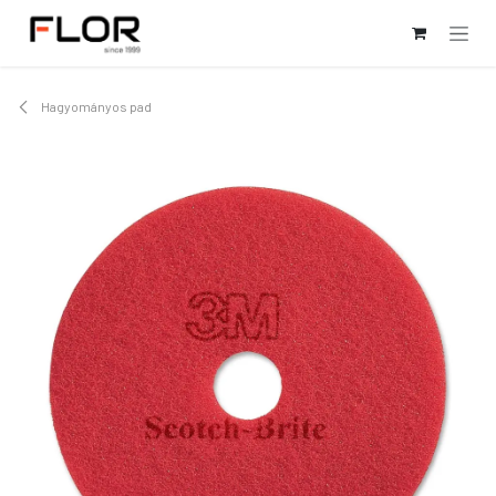
Kihagyás és továbblépés a tartalomhoz
Hagyományos pad