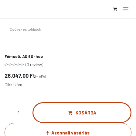
Kihagyás és továbblépés a tartalomhoz
Csövek és toldatok
Fémcső, AS 60-hoz
(0 review)
28.047,00
Ft
(+ ÁFA)
Cikkszám:
KOSÁRBA
Azonnali vásárlás