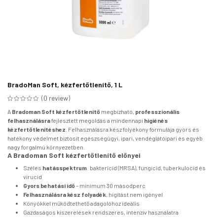
BradoMan Soft, kézfertőtlenítő, 1 L
(0 review)
A
Bradoman Soft kézfertőtlenítő
megbízható,
professzionális
felhasználásra
fejlesztett megoldás a mindennapi
higiénés
kézfertőtlenítéshez
. Felhasználásra kész folyékony formulája gyors és
hatékony védelmet biztosít egészségügyi, ipari, vendéglátóipari és egyéb
nagy forgalmú környezetben.
A Bradoman Soft kézfertőtlenítő előnyei
Széles
hatásspektrum
: baktericid (MRSA), fungicid, tuberkulocid és
virucid
Gyors behatási idő
– minimum 30 másodperc
Felhasználásra kész folyadék
, hígítást nem igényel
Könyökkel működtethető adagolóhoz ideális
Gazdaságos kiszerelések rendszeres, intenzív használatra