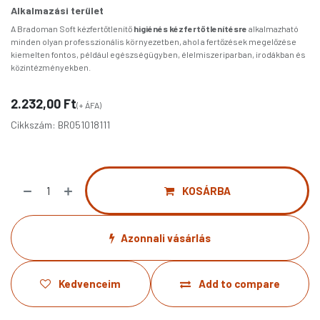
Alkalmazási terület
A Bradoman Soft kézfertőtlenítő
higiénés kézfertőtlenítésre
alkalmazható
minden olyan professzionális környezetben, ahol a fertőzések megelőzése
kiemelten fontos, például egészségügyben, élelmiszeriparban, irodákban és
közintézményekben.
2.232,00
Ft
(+ ÁFA)
Cikkszám:
BR051018111
KOSÁRBA
Azonnali vásárlás
Kedvenceim
Add to compare