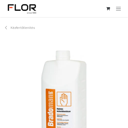
Kihagyás és továbblépés a tartalomhoz
Kézfertőtlenítés