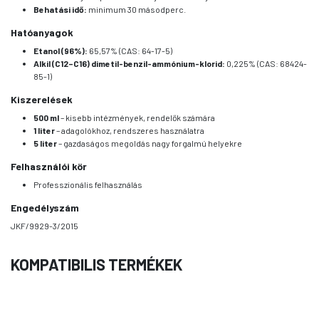
Behatási idő:
minimum 30 másodperc.
Hatóanyagok
Etanol (96%):
65,57% (CAS: 64-17-5)
Alkil (C12–C16) dimetil-benzil-ammónium-klorid:
0,225% (CAS: 68424-
85-1)
Kiszerelések
500 ml
– kisebb intézmények, rendelők számára
1 liter
– adagolókhoz, rendszeres használatra
5 liter
– gazdaságos megoldás nagy forgalmú helyekre
Felhasználói kör
Professzionális felhasználás
Engedélyszám
JKF/9929-3/2015
KOMPATIBILIS TERMÉKEK