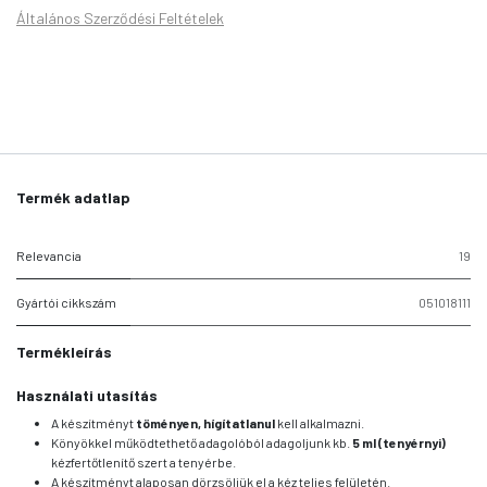
Általános Szerződési Feltételek
Termék adatlap
Relevancia
19
Gyártói cikkszám
051018111
Termékleírás
Használati utasítás
A készítményt
töményen, hígítatlanul
kell alkalmazni.
Könyökkel működtethető adagolóból adagoljunk kb.
5 ml (tenyérnyi)
kézfertőtlenítő szert a tenyérbe.
A készítményt alaposan dörzsöljük el a kéz teljes felületén.