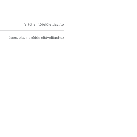
fertőtlenítő felülettisztító
lúgos, elszíneződés eltávolításhoz
2 kanna × 5 l
9077450
Ecolab
5 l
kanna