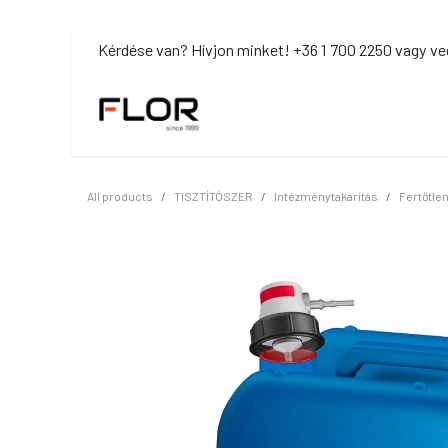
Kihagyás és továbblépés a tartalomhoz
​Kérdése van? Hívjon minket! +36 1 700 2250 vagy ve
MOSDÓHIGIÉNIA
TISZTÍTÓSZ
All products
TISZTÍTÓSZER
Intézménytakarítás
Fertőtlen