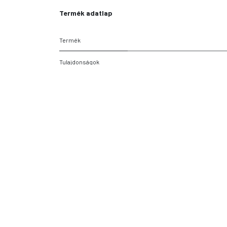
Termék adatlap
Termék
Tulajdonságok
Kartonmennyiség
Gyártói cikkszám
Fertőtlenítő tisztítás
Márka
Fertőtlenítő tisztítás
Űrtartalom
Fertőtlenítő tisztítás
Eladási egység