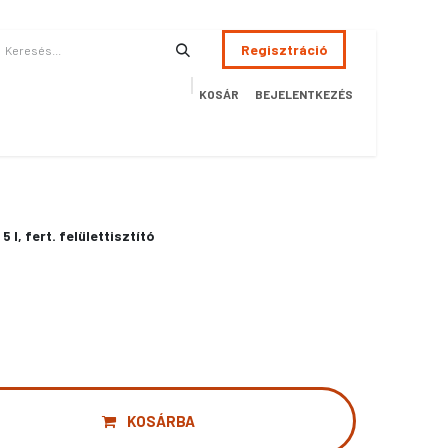
Regisztráció
KOSÁR
BEJELENTKEZÉS
ÉSZSÉGÜGY
HOTEL
SZERVIZ
AKCIÓS TERMÉKEK
Terméke
 l, fert. felülettisztító
KOSÁRBA