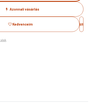
Azonnali vásárlás
Kedvenceim
telek