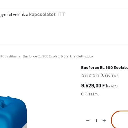
gye fel velünk a
kapcsolatot ITT
ER
KÉZI TAKARÍTÁS
GÉPI TAKARÍTÁS
IPAR
IRODA
EG
ítő tisztítás
Bacforce EL 900 Ecolab, 5 l, fert. felülettisztító
Bacforce EL 900 Ecolab, 5
(0 review)
9.529,00
Ft
(+ ÁFA)
Cikkszám: