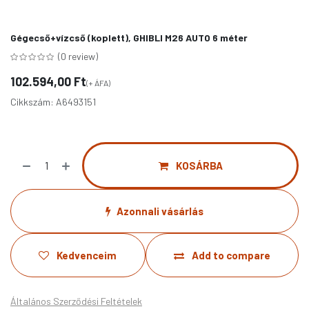
Gégecső+vízcső (koplett), GHIBLI M26 AUTO 6 méter
(0 review)
102.594,00
Ft
(+ ÁFA)
Cikkszám:
A6493151
KOSÁRBA
Azonnali vásárlás
Kedvenceim
Add to compare
Általános Szerződési Feltételek