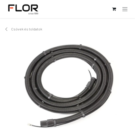
Kihagyás és továbblépés a tartalomhoz
Csövek és toldatok