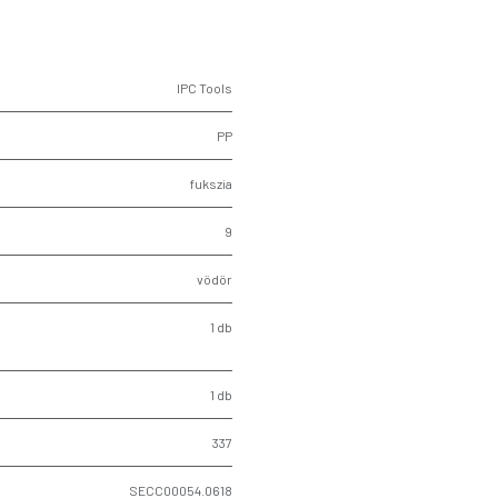
IPC Tools
PP
fukszia
9
vödör
1 db
1 db
337
SECC00054.0618