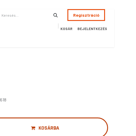
Regisztráció
KOSÁR
BEJELENTKEZÉS
ÉSZSÉGÜGY
HOTEL
SZERVIZ
AKCIÓS TERMÉKEK
Terméke
618
KOSÁRBA