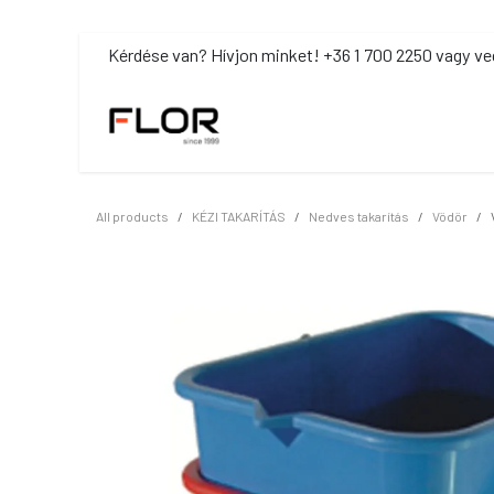
Kihagyás és továbblépés a tartalomhoz
​Kérdése van? Hívjon minket! +36 1 700 2250 vagy ve
MOSDÓHIGIÉNIA
TISZTÍTÓSZ
All products
KÉZI TAKARÍTÁS
Nedves takarítás
Vödör