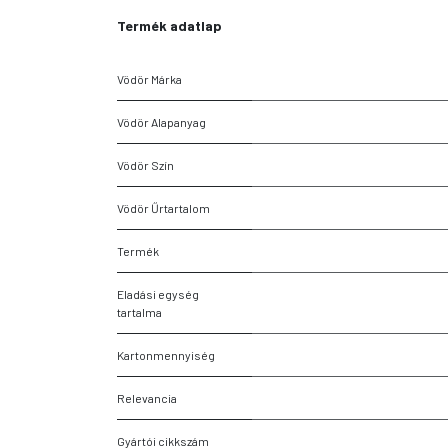
Termék adatlap
Vödör Márka
Vödör Alapanyag
Vödör Szín
Vödör Űrtartalom
Termék
Eladási egység
tartalma
Kartonmennyiség
Relevancia
Gyártói cikkszám