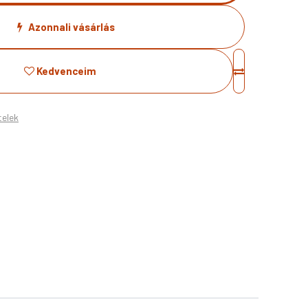
Azonnali vásárlás
Kedvenceim
telek