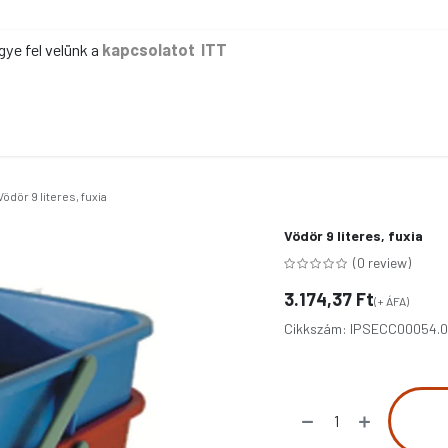
gye fel velünk a
kapcsolatot ITT
ER
KÉZI TAKARÍTÁS
GÉPI TAKARÍTÁS
IPAR
IRODA
EG
Vödör 9 literes, fuxia
Vödör 9 literes, fuxia
(0 review)
3.174,37
Ft
(+ ÁFA)
Cikkszám:
IPSECC00054.0