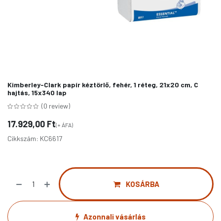
Kimberley-Clark papír kéztörlő, fehér, 1 réteg, 21x20 cm, C
hajtás, 15x340 lap
(0 review)
17.929,00
Ft
(+ ÁFA)
Cikkszám:
KC6617
KOSÁRBA
Azonnali vásárlás