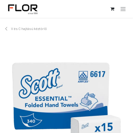
Kihagyás és továbblépés a tartalomhoz
V és C hajtású kéztörlő