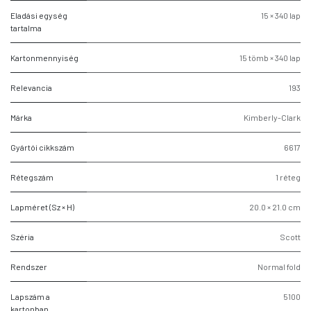
Eladási egység
15 × 340 lap
tartalma
Kartonmennyiség
15 tömb × 340 lap
Relevancia
193
Márka
Kimberly-Clark
Gyártói cikkszám
6617
Rétegszám
1 réteg
Lapméret (Sz × H)
20.0 × 21.0 cm
Széria
Scott
Rendszer
Normal fold
Lapszám a
5100
kartonban