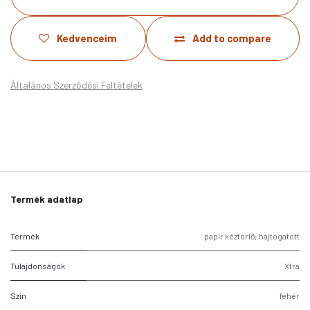
Kedvenceim
Add to compare
Általános Szerződési Feltételek
Termék adatlap
Termék
papír kéztörlő; hajtogatott
Tulajdonságok
Xtra
Szín
fehér