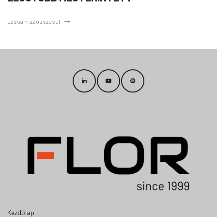
Lássam az összeset
Kezdőlap