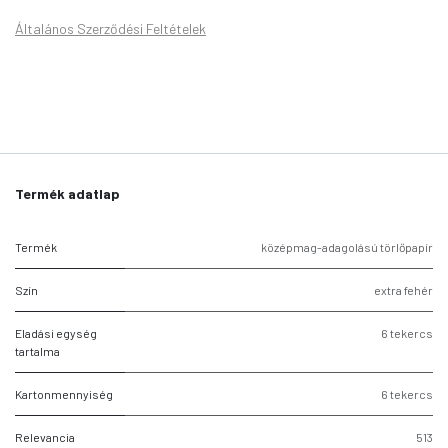
Általános Szerződési Feltételek
Termék adatlap
Termék
középmag-adagolású törlőpapír
Szín
extra fehér
Eladási egység
6 tekercs
tartalma
Kartonmennyiség
6 tekercs
Relevancia
513