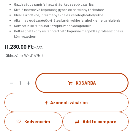
Gazdaságos papírfelhasználás, kevesebb pazarlás
Kiváló nedvszívó képesség gyors és hatékony törléshez
Ideális irodákba, intézményekbe és vendéglátóhelyekre
Alkalmas egészségügyi létesítményekbe is, ahol kiemelt a higiénia
Kompatibilis M-típusú középhúzásos adagolókkal
Költséghatékony és fenntartható higiéniai megoldás professzionális
környezetben
11.230,00
Ft
(+ ÁFA)
Cikkszám:
WE316750
KOSÁRBA
Azonnali vásárlás
Kedvenceim
Add to compare