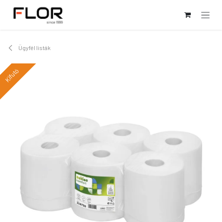
Kihagyás és továbblépés a tartalomhoz
Ügyfél listák
Kifutó