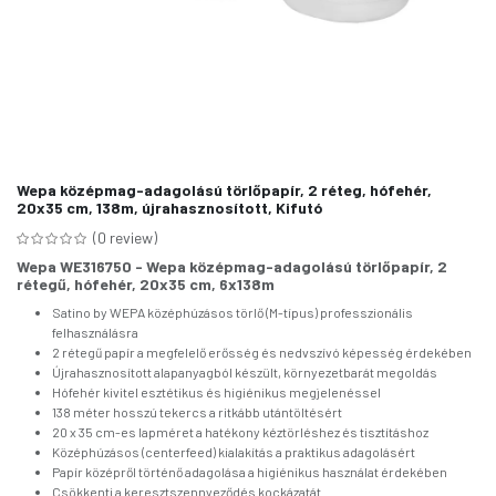
Wepa középmag-adagolású törlőpapír, 2 réteg, hófehér,
20x35 cm, 138m, újrahasznosított, Kifutó
(0 review)
Wepa WE316750 - Wepa középmag-adagolású törlőpapír, 2
rétegű, hófehér, 20x35 cm, 6x138m
Satino by WEPA középhúzásos törlő (M-típus) professzionális
felhasználásra
2 rétegű papír a megfelelő erősség és nedvszívó képesség érdekében
Újrahasznosított alapanyagból készült, környezetbarát megoldás
Hófehér kivitel esztétikus és higiénikus megjelenéssel
138 méter hosszú tekercs a ritkább utántöltésért
20 x 35 cm-es lapméret a hatékony kéztörléshez és tisztításhoz
Középhúzásos (centerfeed) kialakítás a praktikus adagolásért
Papír középről történő adagolása a higiénikus használat érdekében
Csökkenti a keresztszennyeződés kockázatát