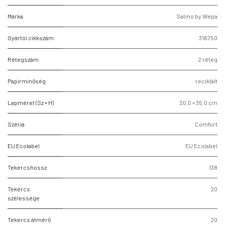
Márka
Satino by Wepa
Gyártói cikkszám
316750
Rétegszám
2 réteg
Papírminőség
reciklált
Lapméret (Sz × H)
20.0 × 35.0 cm
Széria
Comfort
EU Ecolabel
EU Ecolabel
Tekercshossz
138
Tekercs
20
szélessége
Tekercs átmérő
20