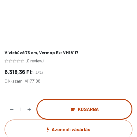
Vízlehúzó 75 cm, Vermop Ex: VM18117
(0 review)
6.318,36
Ft
(+ ÁFA)
Cikkszám:
VI177188
KOSÁRBA
Azonnali vásárlás