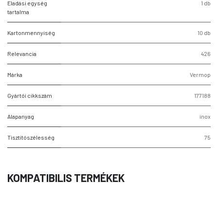
Eladási egység
1 db
tartalma
Kartonmennyiség
10 db
Relevancia
426
Márka
Vermop
Gyártói cikkszám
177188
Alapanyag
inox
Tisztítószélesség
75
KOMPATIBILIS TERMÉKEK