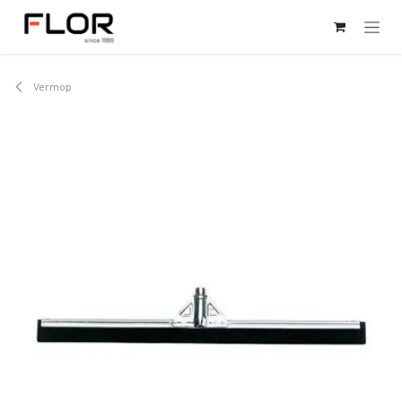
Kihagyás és továbblépés a tartalomhoz
Vermop