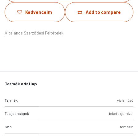
Kedvenceim
Add to compare
Általános Szerződési Feltételek
Termék adatlap
Termék
vízfelhúzó
Tulajdonságok
fekete gumival
Szín
fémszín