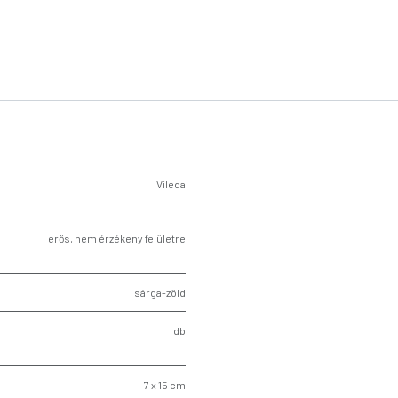
Vileda
erős, nem érzékeny felületre
sárga-zöld
db
7 x 15 cm