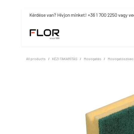
Kihagyás és továbblépés a tartalomhoz
​Kérdése van? Hívjon minket! +36 1 700 2250 vagy ve
MOSDÓHIGIÉNIA
TISZTÍTÓSZ
All products
KÉZI TAKARÍTÁS
Mosogatás
Mosogatószivac