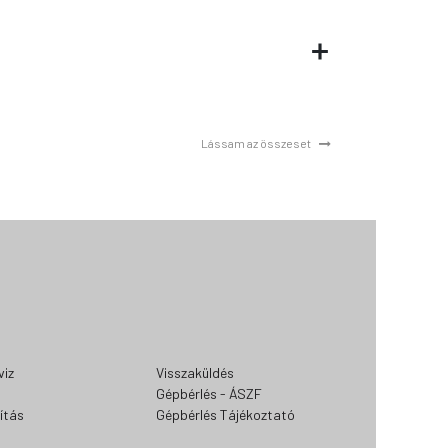
Lássam az összeset
viz
Visszaküldés
Gépbérlés - ÁSZF
lítás
Gépbérlés Tájékoztató