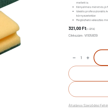
mellett is
Kényelmes méret és jó 
Ideális professzionális
környezetekbe
Megbízható választás mi
321,00
Ft
(+ ÁFA)
Cikkszám:
VI105839
Általános Szerződési Felté