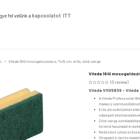
gye fel velünk a
kapcsolatot ITT
ER
KÉZI TAKARÍTÁS
GÉPI TAKARÍTÁS
IPAR
IRODA
EG
s
Vileda 1641 mosogatószivacs, 7x15 cm, erős, zöld-sárga
Vileda 1641 mosogatószi
(0 review)
Vileda VI105839 - Vileda
A Vileda Professional 1
makacs szennyeződések 
Erős dörzsfelülettel ellá
odaégett ételmaradékok
Zöld–sárga színkialakít
történő használat érde
Nedvszívó szivacsrész a 
Strapabíró, tartós kialak