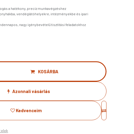
fogás a hatékony, precíz munkavégzéshez
 konyhákba, vendéglátóhelyekre, intézményekbe és ipari
ndennapos, nagy igénybevételű tisztítási feladatokhoz
KOSÁRBA
Azonnali vásárlás
Kedvenceim
telek