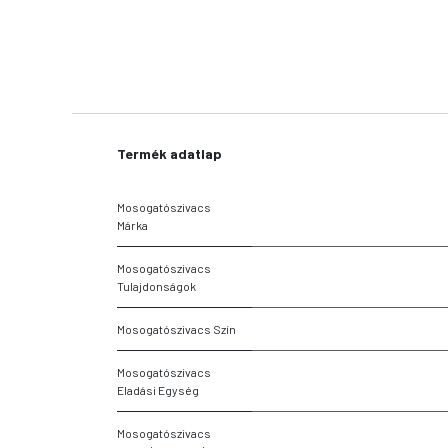
Termék adatlap
Mosogatószivacs
Márka
Mosogatószivacs
Tulajdonságok
Mosogatószivacs Szín
Mosogatószivacs
Eladási Egység
Mosogatószivacs