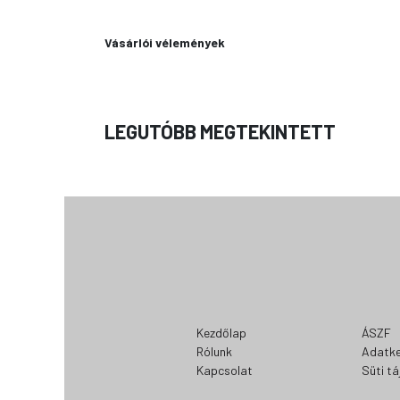
Vásárlói vélemények
LEGUTÓBB MEGTEKINTETT
Kezdőlap
ÁSZF
Rólunk
Adatke
Kapcsolat
Süti t