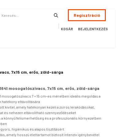
Regisztráció
KOSÁR
BEJELENTKEZÉS
ÉSZSÉGÜGY
HOTEL
SZERVIZ
AKCIÓS TERMÉKEK
Terméke
vacs, 7x15 cm, erős, zöld-sárga
 1641 mosogatószivacs, 7x15 cm, erős, zöld-sárga
641 mosogatószivacs 7 × 15 cm-es méretben ideális megoldás a
hatékony eltávolítására
tott kivitel, amely hatékonyan kezeli a zsíros lerakódásokat,
at és nehezen eltávolítható szennyeződéseket
ás a könnyű felismerhetőség és a professzionális környezetben
kében
gyors, higiénikus és alapos tisztításért
ítás, amely hosszú élettartamot biztosít intenzív igénybevétel