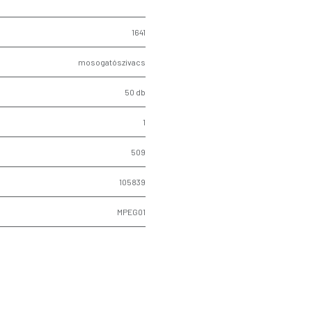
1641
mosogatószivacs
50 db
1
509
105839
MPEG01