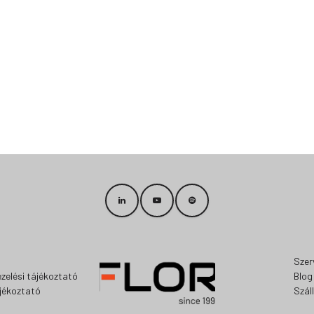
Szer
zelési tájékoztató
Blog
ájékoztató
Szál