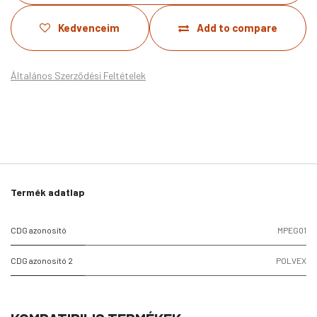
Kedvenceim
Add to compare
Általános Szerződési Feltételek
Termék adatlap
CDG azonosító
MPEG01
CDG azonosító 2
POLVEX