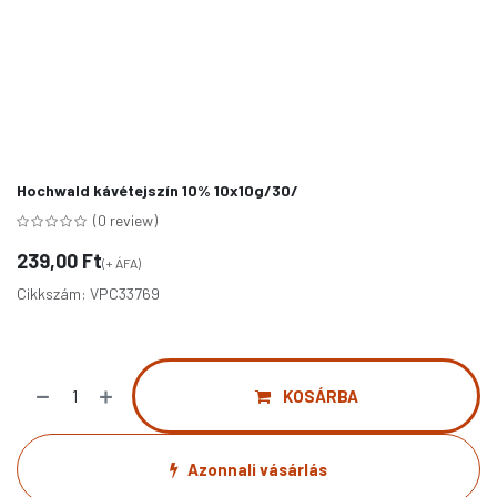
Hochwald kávétejszín 10% 10x10g/30/
(0 review)
239,00
Ft
(+ ÁFA)
Cikkszám:
VPC33769
KOSÁRBA
Azonnali vásárlás