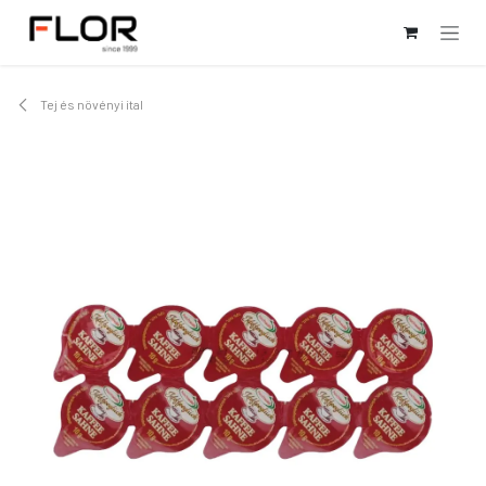
Kihagyás és továbblépés a tartalomhoz
Tej és növényi ital