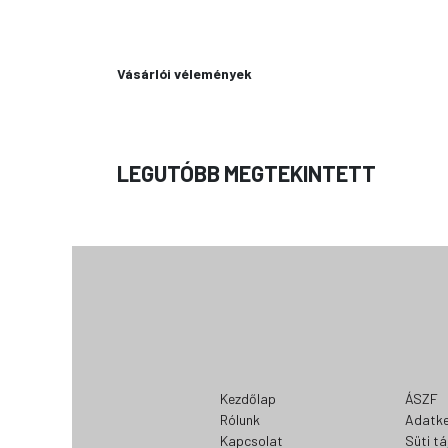
Vásárlói vélemények
LEGUTÓBB MEGTEKINTETT
Kezdőlap
ÁSZF
Rólunk
Adatke
Kapcsolat
Süti t