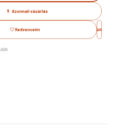
Azonnali vásárlás
Kedvenceim
telek