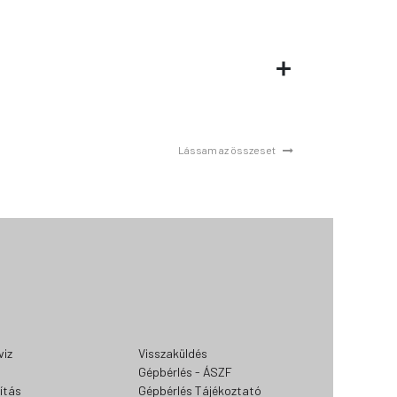
Lássam az összeset
viz
Visszaküldés
Gépbérlés - ÁSZF
lítás
Gépbérlés Tájékoztató