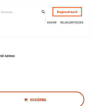
Regisztráció
KOSÁR
BEJELENTKEZÉS
ÉSZSÉGÜGY
HOTEL
SZERVIZ
AKCIÓS TERMÉKEK
Terméke
ítő 400ml
KOSÁRBA