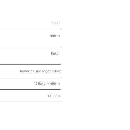
Finish
400 ml
flakon
háztartási mosógépekhez
12 flakon × 400 ml
POLVEX