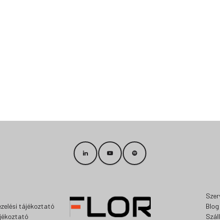
Szer
zelési tájékoztató
Blog
ájékoztató
Szál