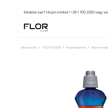
Kihagyás és továbblépés a tartalomhoz
​Kérdése van? Hívjon minket! +36 1 700 2250 vagy ve
MOSDÓHIGIÉNIA
TISZTÍTÓSZ
All products
TISZTÍTÓSZER
Konyhahigiénia
Gépi mosoga