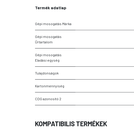
Termék adatlap
Gépi mosogatás Márka
Gépi mosogatás
Űrtartalom
Gépi mosogatás
Eladási egység
Tulajdonságok
Kartonmennyiség
CDG azonosító 2
KOMPATIBILIS TERMÉKEK