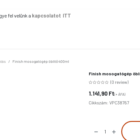
gye fel velünk a
kapcsolatot ITT
ER
KÉZI TAKARÍTÁS
GÉPI TAKARÍTÁS
IPAR
IRODA
EG
tás
Finish mosogatógép öblítő 400ml
Finish mosogatógép öbl
(0 review)
1.141,90
Ft
(+ ÁFA)
Cikkszám:
VPC38767