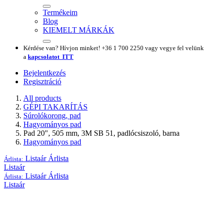
Termékeim
Blog
KIEMELT MÁRKÁK
​Kérdése van? Hívjon minket! +36 1 700 2250 vagy vegye fel velünk
a
kapcsolatot ITT
Bejelentkezés
Regisztráció
All products
GÉPI TAKARÍTÁS
Súrolókorong, pad
Hagyományos pad
Pad 20", 505 mm, 3M SB 51, padlócsiszoló, barna
Hagyományos pad
Listaár
Árlista
Árlista:
Listaár
Listaár
Árlista
Árlista:
Listaár