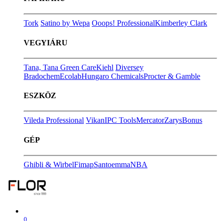
Tork
Satino by Wepa
Ooops! Professional
Kimberley Clark
VEGYIÁRU
Tana, Tana Green Care
Kiehl
Diversey
Bradochem
Ecolab
Hungaro Chemicals
Procter & Gamble
ESZKÖZ
Vileda Professional
Vikan
IPC Tools
Mercator
Zarys
Bonus
GÉP
Ghibli & Wirbel
Fimap
Santoemma
NBA
0