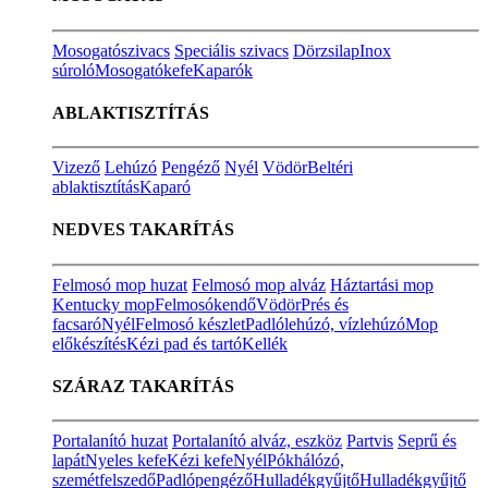
Mosogatószivacs
Speciális szivacs
Dörzsilap
Inox
súroló
Mosogatókefe
Kaparók
ABLAKTISZTÍTÁS
Vizező
Lehúzó
Pengéző
Nyél
Vödör
Beltéri
ablaktisztítás
Kaparó
NEDVES TAKARÍTÁS
Felmosó mop huzat
Felmosó mop alváz
Háztartási mop
Kentucky mop
Felmosókendő
Vödör
Prés és
facsaró
Nyél
Felmosó készlet
Padlólehúzó, vízlehúzó
Mop
előkészítés
Kézi pad és tartó
Kellék
SZÁRAZ TAKARÍTÁS
Portalanító huzat
Portalanító alváz, eszköz
Partvis
Seprű és
lapát
Nyeles kefe
Kézi kefe
Nyél
Pókhálózó,
szemétfelszedő
Padlópengéző
Hulladékgyűjtő
Hulladékgyűjtő