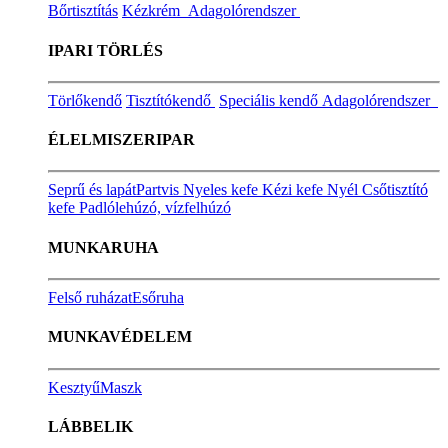
Bőrtisztítás
Kézkrém
Adagolórendszer
IPARI TÖRLÉS
Törlőkendő
Tisztítókendő
Speciális kendő
Adagolórendszer
ÉLELMISZERIPAR
Seprű és lapát
Partvis
Nyeles kefe
Kézi kefe
Nyél
Csőtisztító
kefe
Padlólehúzó, vízfelhúzó
MUNKARUHA
Felső ruházat
Esőruha
MUNKAVÉDELEM
Kesztyű
Maszk
LÁBBELIK