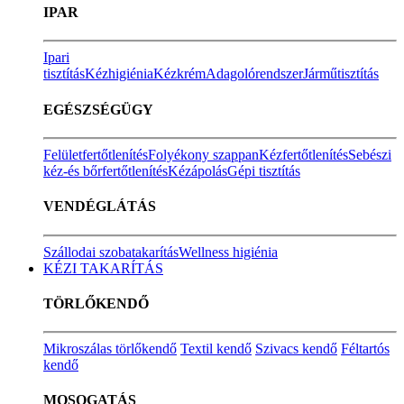
IPAR
Ipari
tisztítás
Kézhigiénia
Kézkrém
Adagolórendszer
Járműtisztítás
EGÉSZSÉGÜGY
Felületfertőtlenítés
Folyékony szappan
Kézfertőtlenítés
Sebészi
kéz-és bőrfertőtlenítés
Kézápolás
Gépi tisztítás
VENDÉGLÁTÁS
Szállodai szobatakarítás
Wellness higiénia
KÉZI TAKARÍTÁS
TÖRLŐKENDŐ
Mikroszálas törlőkendő
Textil kendő
Szivacs kendő
Féltartós
kendő
MOSOGATÁS