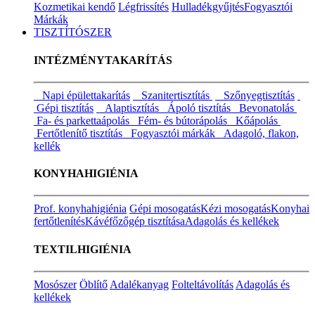
Kozmetikai kendő
Légfrissítés
Hulladékgyűjtés
Fogyasztói
Márkák
TISZTÍTÓSZER
INTÉZMÉNYTAKARÍTÁS
Napi épülettakarítás
Szanitertisztítás
Szőnyegtisztítás
Gépi tisztítás
Alaptisztítás
Ápoló tisztítás
Bevonatolás
Fa- és parkettaápolás
Fém- és bútorápolás
Kőápolás
Fertőtlenítő tisztítás
Fogyasztói márkák
Adagoló, flakon,
kellék
KONYHAHIGIÉNIA
Prof. konyhahigiénia
Gépi mosogatás
Kézi mosogatás
Konyhai
fertőtlenítés
Kávéfőzőgép tisztítása
Adagolás és kellékek
TEXTILHIGIÉNIA
Mosószer
Öblítő
Adalékanyag
Folteltávolítás
Adagolás és
kellékek