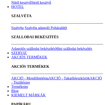
Nitril kesztyű
Steril kesztyű
HOTEL
SZALVÉTA
Szalvéta
Szalvéta adagoló
Poháralátét
SZÁLLODAI BEKÉSZÍTÉS
Adagolós szállodai bekészítés
Mini szállodai bekészítés
SZERVIZ
AKCIÓS TERMÉKEK
AKCIÓS TERMÉKEK
AKCIÓ - Mosdóhigiénia
AKCIÓ - Takarítóeszközök
AKCIÓ
- Tisztítószer
Termékeim
Blog
KIEMELT MÁRKÁK
PAPÍRÁRU