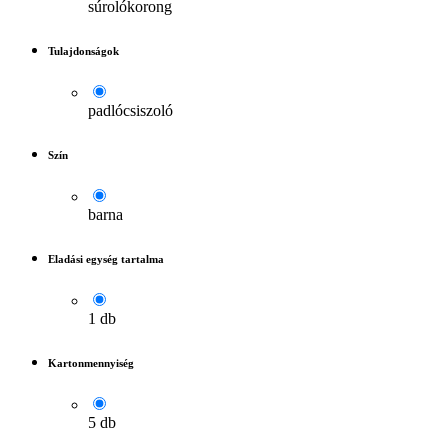
súrolókorong
Tulajdonságok
padlócsiszoló
Szín
barna
Eladási egység tartalma
1 db
Kartonmennyiség
5 db