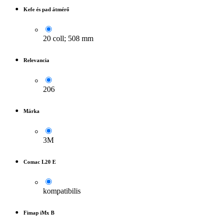
Kefe és pad átmérő
20 coll; 508 mm
Relevancia
206
Márka
3M
Comac L20 E
kompatibilis
Fimap iMx B