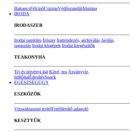
Bakancs
Félcipő
Csizma
Védőszandál/klumpa
IRODA
IRODASZER
Irodai papíráru
Írószer
Iratrendezés, archiválás
Javítás,
ragasztás
Irodai kisgépek
Irodai kiegészítők
TEAKONYHA
Tej és növényi ital
Kávé, tea
Ásványvíz,
üdítőital
Édesítés
Snack
EGÉSZSÉGÜGY
ESZKÖZÖK
Vizsgálóasztal terítő
Fertőtlenítő adagoló
KESZTYŰK