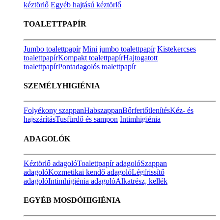
kéztörlő
Egyéb hajtású kéztörlő
TOALETTPAPÍR
Jumbo toalettpapír
Mini jumbo toalettpapír
Kistekercses
toalettpapír
Kompakt toalettpapír
Hajtogatott
toalettpapír
Pontadagolós toalettpapír
SZEMÉLYHIGIÉNIA
Folyékony szappan
Habszappan
Bőrfertőtlenítés
Kéz- és
hajszárítás
Tusfürdő és sampon
Intimhigiénia
ADAGOLÓK
Kéztörlő adagoló
Toalettpapír adagoló
Szappan
adagoló
Kozmetikai kendő adagoló
Légfrissítő
adagoló
Intimhigiénia adagoló
Alkatrész, kellék
EGYÉB MOSDÓHIGIÉNIA