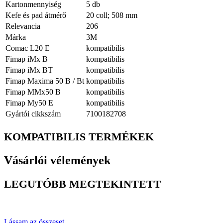
Kartonmennyiség
5 db
Kefe és pad átmérő
20 coll; 508 mm
Relevancia
206
Márka
3M
Comac L20 E
kompatibilis
Fimap iMx B
kompatibilis
Fimap iMx BT
kompatibilis
Fimap Maxima 50 B / Bt
kompatibilis
Fimap MMx50 B
kompatibilis
Fimap My50 E
kompatibilis
Gyártói cikkszám
7100182708
KOMPATIBILIS TERMÉKEK
Vásárlói vélemények
LEGUTÓBB MEGTEKINTETT
Lássam az összeset