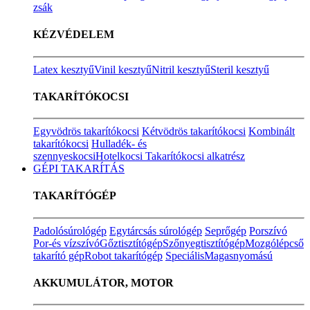
zsák
KÉZVÉDELEM
Latex kesztyű
Vinil kesztyű
Nitril kesztyű
Steril kesztyű
TAKARÍTÓKOCSI
Egyvödrös takarítókocsi
Kétvödrös takarítókocsi
Kombinált
takarítókocsi
Hulladék- és
szennyeskocsi
Hotelkocsi
Takarítókocsi alkatrész
GÉPI TAKARÍTÁS
TAKARÍTÓGÉP
Padolósúrológép
Egytárcsás súrológép
Seprőgép
Porszívó
Por-és vízszívó
Gőztisztítógép
Szőnyegtisztítógép
Mozgólépcső
takarító gép
Robot takarítógép
Speciális
Magasnyomású
AKKUMULÁTOR, MOTOR