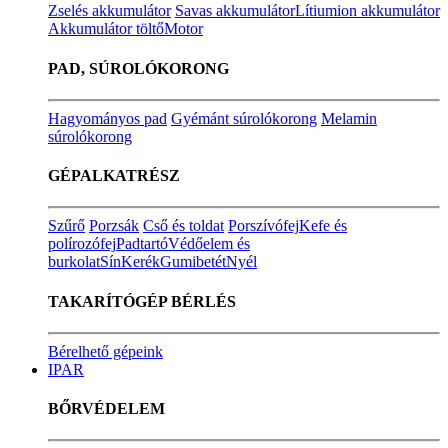
Zselés akkumulátor
Savas akkumulátor
Lítiumion akkumulátor
Akkumulátor töltő
Motor
PAD, SÚROLÓKORONG
Hagyományos pad
Gyémánt súrolókorong
Melamin
súrolókorong
GÉPALKATRÉSZ
Szűrő
Porzsák
Cső és toldat
Porszívófej
Kefe és
polírozófej
Padtartó
Védőelem és
burkolat
Sín
Kerék
Gumibetét
Nyél
TAKARÍTÓGÉP BÉRLÉS
Bérelhető gépeink
IPAR
BŐRVÉDELEM