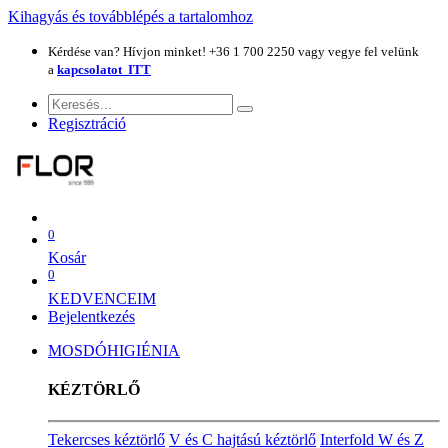
Kihagyás és továbblépés a tartalomhoz
​Kérdése van? Hívjon minket! +36 1 700 2250 vagy vegye fel velünk
a
kapcsolatot ITT
Regisztráció
0
Kosár
0
KEDVENCEIM
Bejelentkezés
MOSDÓHIGIÉNIA
KÉZTÖRLŐ
Tekercses kéztörlő
V és C hajtású kéztörlő
Interfold W és Z