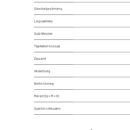
Szívóteljesítmény
Légszállítás
Szűrőfelület
Tápkábel hossza
Zajszint
Védettség
Nettó tömeg
Méret (Sz × M × H)
Gyártói cikkszám