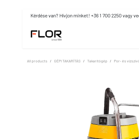
Kihagyás és továbblépés a tartalomhoz
​Kérdése van? Hívjon minket! +36 1 700 2250 vagy ve
MOSDÓHIGIÉNIA
TISZTÍTÓSZ
All products
GÉPI TAKARÍTÁS
Takarítógép
Por- és vízszí