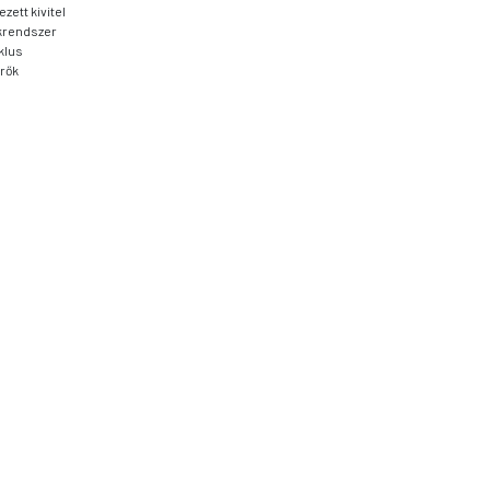
zett kivitel
ékrendszer
klus
űrők