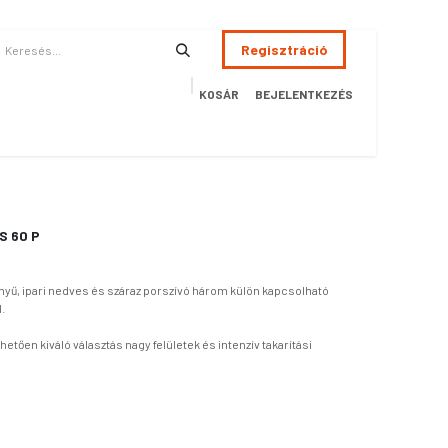
Regisztráció
KOSÁR
BEJELENTKEZÉS
ÉSZSÉGÜGY
HOTEL
SZERVIZ
AKCIÓS TERMÉKEK
Terméke
AS 60 P
ényű, ipari nedves és száraz porszívó három külön kapcsolható
l.
tően kiváló választás nagy felületek és intenzív takarítási