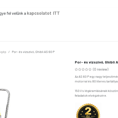
gye fel velünk a
kapcsolatot ITT
ER
KÉZI TAKARÍTÁS
GÉPI TAKARÍTÁS
IPAR
IRODA
EG
vógép
Por- és vízszívó, Ghibli AS 60 P
Por- és vízszívó, Ghibli 
(0 review)
Az AS 60 P egy nagy teljesítm
motorral és 80 literes tartállya
150 l/s légáramlásának köszönhe
feladatok elvégzésére.