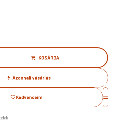
KOSÁRBA
Azonnali vásárlás
Kedvenceim
telek