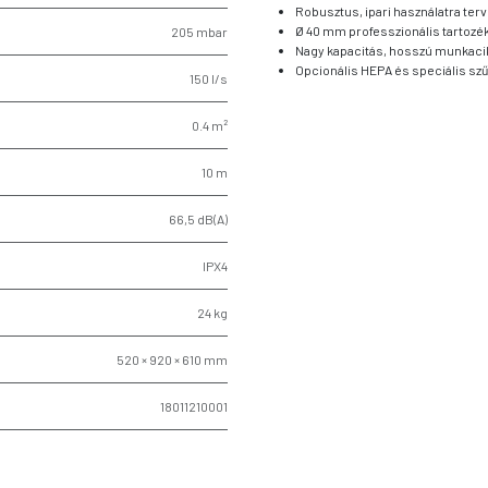
Robusztus, ipari használatra terve
Ø 40 mm professzionális tartoz
205 mbar
Nagy kapacitás, hosszú munkaci
Opcionális HEPA és speciális sz
150 l/s
0.4 m²
10 m
66,5 dB(A)
IPX4
24 kg
520 × 920 × 610 mm
18011210001