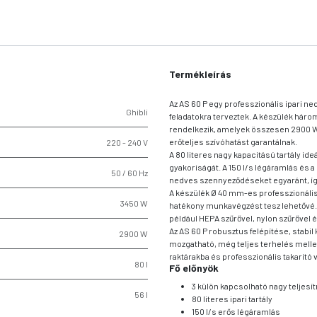
Termékleírás
Az AS 60 P egy professzionális ipari ne
Ghibli
feladatokra terveztek. A készülék háro
rendelkezik, amelyek összesen 2900 W 
erőteljes szívóhatást garantálnak.
220 - 240 V
A 80 literes nagy kapacitású tartály i
gyakoriságát. A 150 l/s légáramlás és 
50 / 60 Hz
nedves szennyeződéseket egyaránt, így 
A készülék Ø 40 mm-es professzionális
3450 W
hatékony munkavégzést tesz lehetővé. A
például HEPA szűrővel, nylon szűrővel é
Az AS 60 P robusztus felépítése, stabi
2900 W
mozgatható, még teljes terhelés mellet
raktárakba és professzionális takarító 
80 l
Fő előnyök
3 külön kapcsolható nagy teljes
56 l
80 literes ipari tartály
150 l/s erős légáramlás