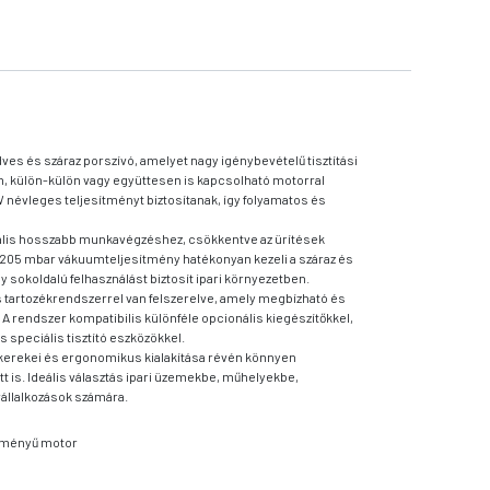
dves és száraz porszívó, amelyet nagy igénybevételű tisztítási
m, külön-külön vagy együttesen is kapcsolható motorral
névleges teljesítményt biztosítanak, így folyamatos és
deális hosszabb munkavégzéshez, csökkentve az ürítések
a 205 mbar vákuumteljesítmény hatékonyan kezeli a száraz és
sokoldalú felhasználást biztosít ipari környezetben.
 tartozékrendszerrel van felszerelve, amely megbízható és
 rendszer kompatibilis különféle opcionális kiegészítőkkel,
s speciális tisztító eszközökkel.
l kerekei és ergonomikus kialakítása révén könnyen
t is. Ideális választás ipari üzemekbe, műhelyekbe,
vállalkozások számára.
ítményű motor