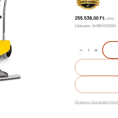
255.538,00
Ft
(+ ÁFA)
Cikkszám:
GH18011210001
Általános Szerződési Felté